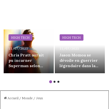
HIGH TECH
HIGH TECH
11/07/2025
11/07/2025
Chris Pratt aurait
Jason Momoa se
pu incarner
dévoile en guerrier
Superman selon
légendaire dans la
James Gunn, mais
bande-annonce de
un obstacle l’en a
Chief of War
empêché
Accueil
/
Monde
/
Jeux