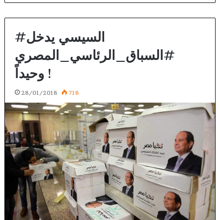
#السيسي يدخل
#السباق_الرئاسي_المصري
وحيداً !
28/01/2018
718