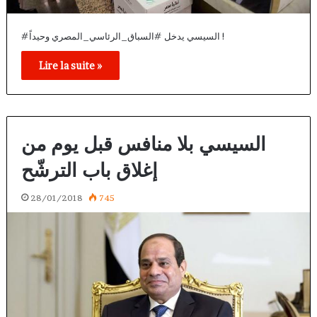
#السيسي يدخل #السباق_الرئاسي_المصري وحيداً !
Lire la suite »
السيسي بلا منافس قبل يوم من
إغلاق باب الترشّح
28/01/2018
745