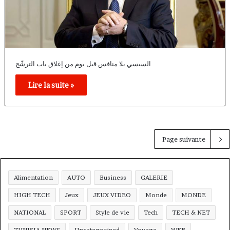
السيسي بلا منافس قبل يوم من إغلاق باب الترشّح
Lire la suite »
Page suivante
Alimentation
AUTO
Business
GALERIE
HIGH TECH
Jeux
JEUX VIDEO
Monde
MONDE
NATIONAL
SPORT
Style de vie
Tech
TECH & NET
TUNISIA NEWS
Uncategorized
Voyage
WEB