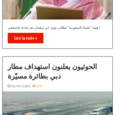
هيئة “علماء السعودية” تطالب بعزل ابن سلمان بعد حادثة خاشقجي !
Lire la suite »
الحوثيون يعلنون استهداف مطار
دبي بطائرة مسيّرة
30/09/2018
619