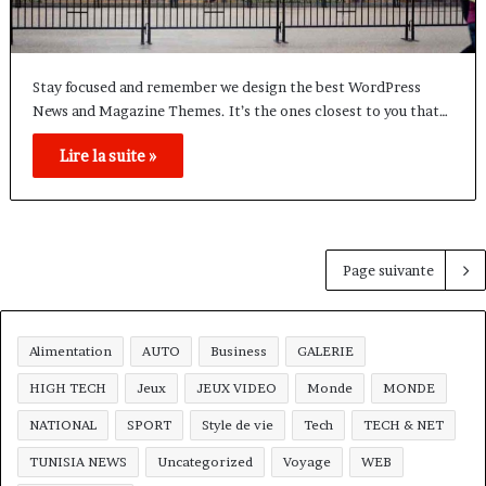
Stay focused and remember we design the best WordPress
News and Magazine Themes. It’s the ones closest to you that…
Lire la suite »
Page suivante
Alimentation
AUTO
Business
GALERIE
HIGH TECH
Jeux
JEUX VIDEO
Monde
MONDE
NATIONAL
SPORT
Style de vie
Tech
TECH & NET
TUNISIA NEWS
Uncategorized
Voyage
WEB