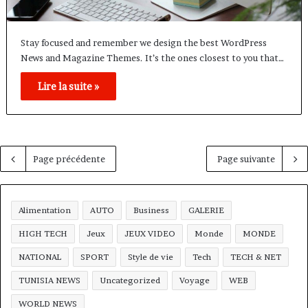
Stay focused and remember we design the best WordPress
News and Magazine Themes. It’s the ones closest to you that…
Lire la suite »
Page précédente
Page suivante
Alimentation
AUTO
Business
GALERIE
HIGH TECH
Jeux
JEUX VIDEO
Monde
MONDE
NATIONAL
SPORT
Style de vie
Tech
TECH & NET
TUNISIA NEWS
Uncategorized
Voyage
WEB
WORLD NEWS