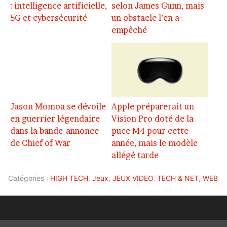
: intelligence artificielle,
selon James Gunn, mais
5G et cybersécurité
un obstacle l’en a
empêché
Jason Momoa se dévoile
Apple préparerait un
en guerrier légendaire
Vision Pro doté de la
dans la bande-annonce
puce M4 pour cette
de Chief of War
année, mais le modèle
allégé tarde
Catégories :
HIGH TECH
,
Jeux
,
JEUX VIDEO
,
TECH & NET
,
WEB