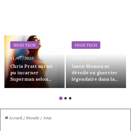
HIGH TECH
HIGH TECH
11/07/2025
11/07/2025
Chris Pratt aurait
Jason Momoa se
pu incarner
dévoile en guerrier
Superman selon
légendaire dans la
James Gunn, mais
bande-annonce de
un obstacle l’en a
Chief of War
empêché
Accueil
/
Monde
/
Jeux