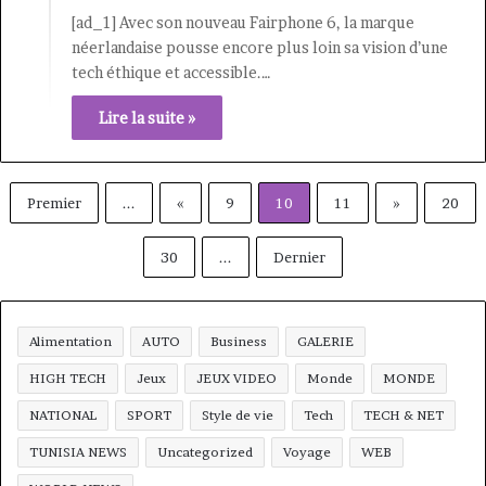
[ad_1] Avec son nouveau Fairphone 6, la marque
néerlandaise pousse encore plus loin sa vision d’une
tech éthique et accessible.…
Lire la suite »
Premier
...
«
9
10
11
»
20
30
...
Dernier
Alimentation
AUTO
Business
GALERIE
HIGH TECH
Jeux
JEUX VIDEO
Monde
MONDE
NATIONAL
SPORT
Style de vie
Tech
TECH & NET
TUNISIA NEWS
Uncategorized
Voyage
WEB