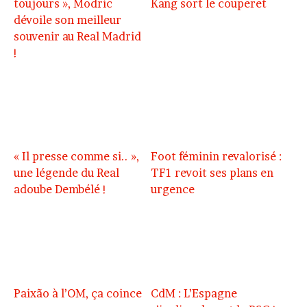
toujours », Modric
Kang sort le couperet
dévoile son meilleur
souvenir au Real Madrid
!
« Il presse comme si.. »,
Foot féminin revalorisé :
une légende du Real
TF1 revoit ses plans en
adoube Dembélé !
urgence
Paixão à l’OM, ça coince
CdM : L’Espagne