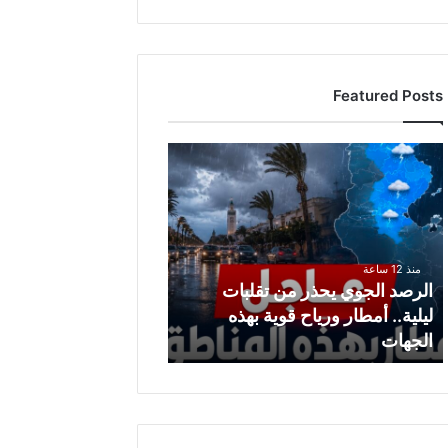
Featured Posts
ا
ل
ر
ص
د
ا
منذ 12 ساعة
ل
الرصد الجوي يحذر من تقلبات
ج
ليلية.. أمطار ورياح قوية بهذه
و
الجهات
ي
ي
ح
ذ
ر
م