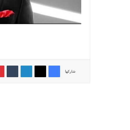
فيسبوك
‫X
لينكدإن
‏Tumblr
شاركها