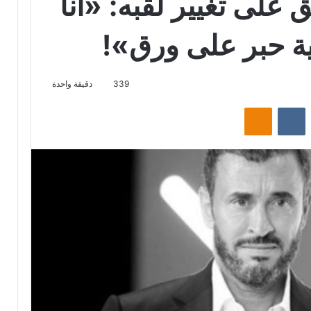
على تغيير لقبه: «انا
قية حبر على ورق»!
339
دقيقة واحدة
‏Reddit
‏VKontakte
Odnoklassniki