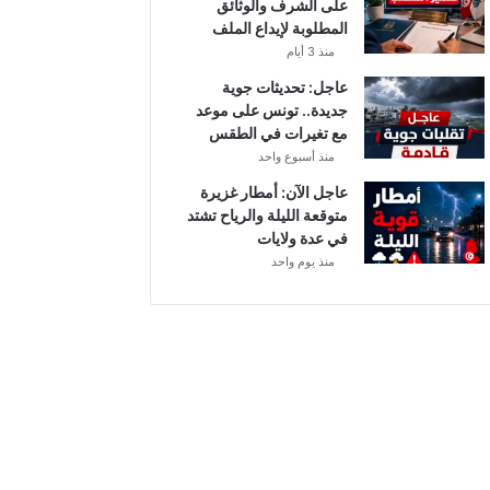
على الشرف والوثائق
ي
المطلوبة لإيداع الملف
ا
منذ 3 أيام
ح
ق
عاجل: تحديثات جوية
و
جديدة.. تونس على موعد
ي
مع تغيرات في الطقس
ة
منذ أسبوع واحد
ب
عاجل الآن: أمطار غزيرة
ه
متوقعة الليلة والرياح تشتد
ذ
في عدة ولايات
ه
منذ يوم واحد
ا
ل
ج
ه
ا
ت