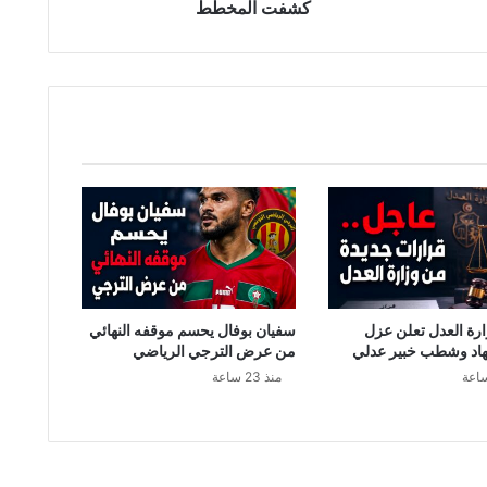
ل
كشفت المخطط
ك
ا
م
ل
ة
ل
م
ن
ق
ب
ة
ب
ن
ز
رة العدل تعلن عزل
سفيان بوفال يحسم موقفه النهائي
ر
اد وشطب خبير عدلي
من عرض الترجي الرياضي
ت
منذ 23 ساعة
:
ح
ا
و
ل