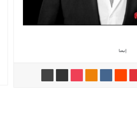
إتبعنا
بينتيريست
‏Reddit
‏VKontakte
Odnoklassniki
‫Pocket
مشاركة عبر البريد
طباعة