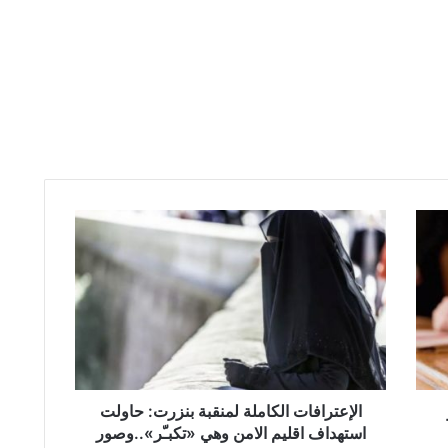
ا
ل
إ
ع
ت
ر
ا
ف
ا
ت
الإعترافات الكاملة لمنقبة بنزرت: حاولت
ا
استهداف اقليم الامن وهي «تكبـّر»..وصور