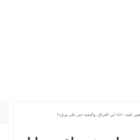
ير لقبه: «انا ابن العراق..والبقية حبر على ورق»!