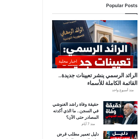
Popular Posts
ن
ت
ق
ل
ب
ا
ت
ل
ي
اخبار محلية
ل
ي
الرائد الرسمي ينشر تعيينات جديدة..
ة
القائمة الكاملة للأسماء
.
منذ أسبوع واحد
.
أ
حقيقة وفاة راشد الغنوشي
م
في السجن.. ما الذي أكدته
ط
المصادر حتى الآن؟
ا
ر
منذ 7 أيام
و
دليل تعمير مطلب قرض
ر