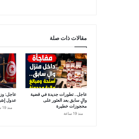
ل
ل
م
ت
ه
م
مقالات ذات صلة
ي
ن
ب
ا
ع
ت
د
ا
ء
عاجل.. تطورات جديدة في قضية
عاجل: وزا
ا
والٍ سابق بعد العثور على
عدول إشه
ت
محجوزات خطيرة
منذ 19 ساعة
ب
منذ 19 ساعة
ا
ر
د
و