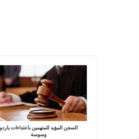
ا
ل
س
ج
ن
ا
ل
م
ؤ
ب
السجن المؤبد للمتهمين باعتداءات باردو
د
وسوسة