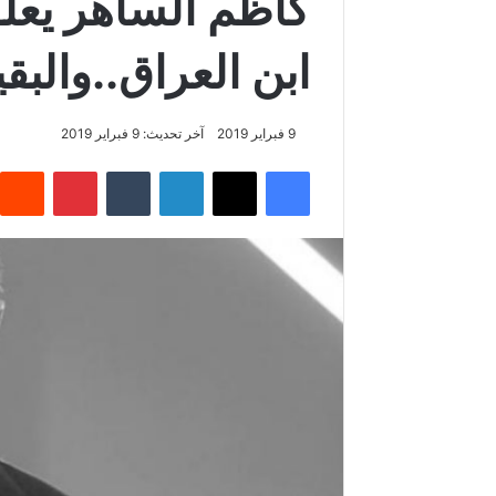
كاظم الساهر يعلق 
ابن العراق..والب
9 فبراير 2019
آخر تحديث: 9 فبراير 2019
فيسبوك
‫X
لينكدإن
‏Tumblr
بينتيريست