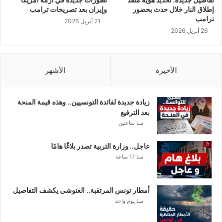
ي
ن
إطلاق النار خلال حدث بحضور
وإيران بعد تصريحات ترامب
ن
ت
ترامب
21 أبريل 2026
آ
ه
26 أبريل 2026
خ
ا
ر
ء
ي
ا
ن
ل
الأخيرة
الأشهر
ي
و
م
زيادة جديدة لفائدة التونسيين.. وهذه قيمة المنحة
ا
بعد الترفيع
ل
منذ ساعتين
ث
ا
عاجل.. وزارة التربية تصدر بلاغًا هامًا
ل
منذ 17 ساعة
ث
م
ن
أمطار تونس المرتقبة.. الغنوشي يكشف التفاصيل
ا
منذ يوم واحد
ج
ا