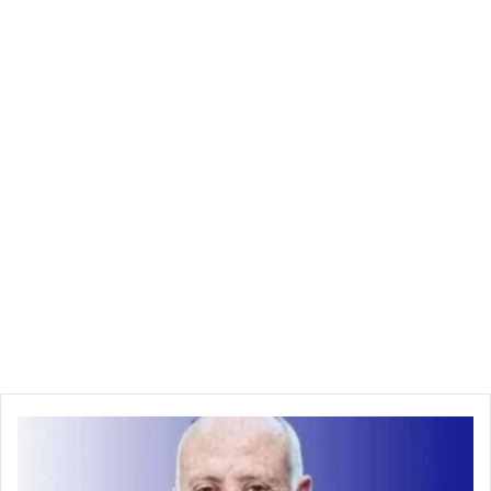
ف
ي
س