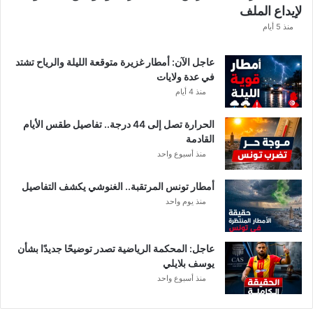
لإيداع الملف
ذ
ه
منذ 5 أيام
ق
ي
عاجل الآن: أمطار غزيرة متوقعة الليلة والرياح تشتد
م
في عدة ولايات
ة
منذ 4 أيام
ا
ل
الحرارة تصل إلى 44 درجة.. تفاصيل طقس الأيام
م
القادمة
ن
منذ أسبوع واحد
ح
ة
أمطار تونس المرتقبة.. الغنوشي يكشف التفاصيل
ب
منذ يوم واحد
ع
د
ا
ل
عاجل: المحكمة الرياضية تصدر توضيحًا جديدًا بشأن
ت
يوسف بلايلي
ر
منذ أسبوع واحد
ف
ي