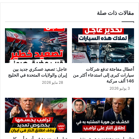
ي
ل
مقالات ذات صلة
ا
ل
ت
ا
ق
ن
ي
ت
س
خ
س
ا
ع
ب
ي
ا
د
ت
أعطال مفاجئة تدفع شركات
عاجل: تصعيد عسكري جديد بين
و
ا
سيارات كبرى إلى استدعاء أكثر من
إيران والولايات المتحدة في الخليج
ب
ل
146 ألف مركبة
28 مايو 2026
ي
ر
3 يوليو 2026
ع
ئ
ه
ا
ا
س
ل
ي
م
ة
ر
م
ش
ع
ح
ا
تفاصيل جديدة: تحديد هوية منفذ
تطورات جديدة في أزمة أمريكا