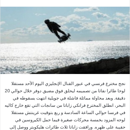
نجح مخترع فرنسي في عبور القنال الإنجليزي اليوم الأحد مستقلا
لوحا طائرا نفاثا من تصميمه ليحلق فوق مضيق دوفر خلال حوالي 20
دقيقة. وبعد محاولة مماثلة فاشلة في جويلية انتهت بسقوطه في
البحر، انطلق المخترع فرانكي زاباتا من سانجات التي تقع خارج كاليه
في فرنسا حوالي الساعة السادسة و ربع بتوقيت غرينتش مستقلا
لوحه المزود بخمسة محركات صغيرة فيما حمل الكيروسين في
حقيبة على ظهره. ورافقت زاباتا ثلاث طائرات هليكوبتر ووصل إلى