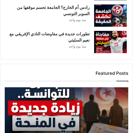
ل
رادس أم الخارج؟ الجامعة تحسم موقفها من
ت
السوبر التونسي
ق
منذ يوم واحد
د
ي
م
تطورات جديدة في مفاوضات النادي الإفريقي مع
ا
نعيم السليتي
ل
منذ يوم واحد
ت
ر
ش
ح
Featured Posts
ا
ت
ز
ي
ا
د
ة
ج
د