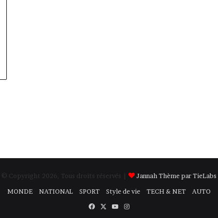
© Copyright 2026, Tous droits réservés |
Jannah Thème par TieLabs
MONDE
NATIONAL
SPORT
Style de vie
TECH & NET
AUTO
Facebook
X
YouTube
Instagram