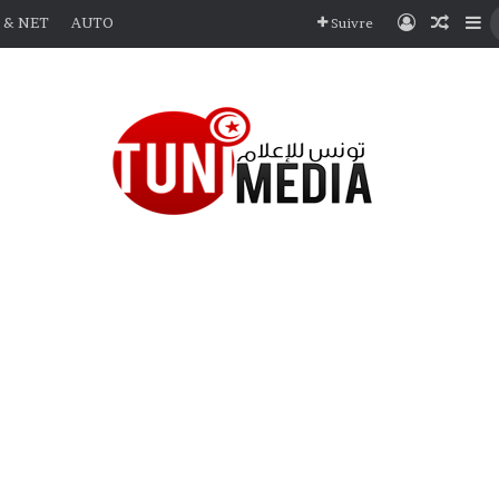
Connexio
Articl
Si
 & NET
AUTO
Suivre