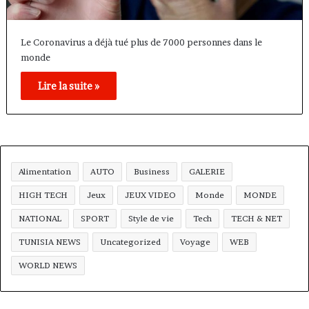
Le Coronavirus a déjà tué plus de 7000 personnes dans le
monde
Lire la suite »
Alimentation
AUTO
Business
GALERIE
HIGH TECH
Jeux
JEUX VIDEO
Monde
MONDE
NATIONAL
SPORT
Style de vie
Tech
TECH & NET
TUNISIA NEWS
Uncategorized
Voyage
WEB
WORLD NEWS