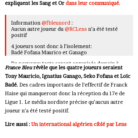
expliquent les Sang et Or
dans leur communiqué.
Information
@fbleunord
:
Aucun autre joueur du
@RCLens
n’a été testé
positif
4 joueurs sont donc à l’isolement:
Badé Fofana Maurico et Ganago
De nouveaux tests seront organisés demain à
France Bleu
révèle que les quatre joueurs seraient
deux jours de la réception de Lorient
@FCLorient
@LFPfr
@LensFoot1
Tony Mauricio, Ignatius Ganago, Seko Fofana et Loïc
Badé.
Des cadres importants de l’effectif de Franck
— SylvainCharley (@Charleysylvain)
April 8,
2021
Haise qui manqueront donc la réception du 17e de
Ligue 1. Le média nordiste précise qu’aucun autre
joueur n’a été testé positif.
Lire aussi :
Un international algérien ciblé par Lens