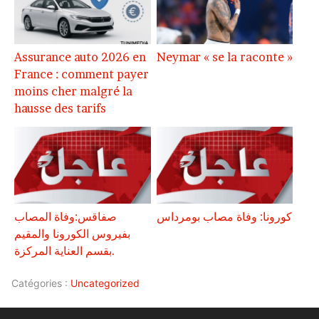
Assurance auto 2026 en
Neymar « se la raconte »
France : comment payer
moins cher malgré la
hausse des tarifs
كورونا: وفاة مصاب بومرداس
صفاقس:وفاة المصاب
بفيروس الكورونا والمقيم
بقسم العناية المركزة.
Catégories :
Uncategorized