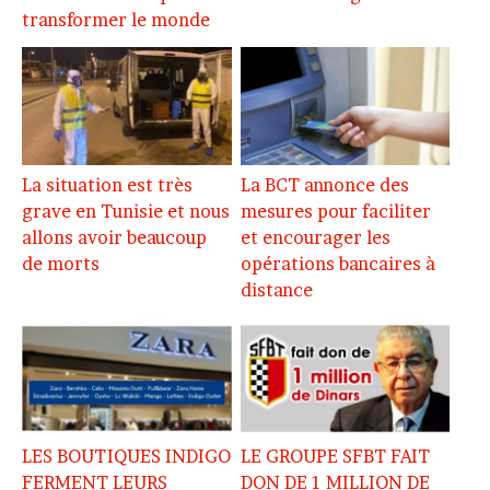
transformer le monde
La situation est très
La BCT annonce des
grave en Tunisie et nous
mesures pour faciliter
allons avoir beaucoup
et encourager les
de morts
opérations bancaires à
distance
LES BOUTIQUES INDIGO
LE GROUPE SFBT FAIT
FERMENT LEURS
DON DE 1 MILLION DE