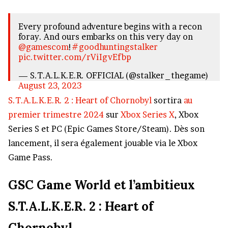
Every profound adventure begins with a recon
foray. And ours embarks on this very day on
@gamescom
!
#goodhuntingstalker
pic.twitter.com/rViIgvEfbp
— S.T.A.L.K.E.R. OFFICIAL (@stalker_thegame)
August 23, 2023
S.T.A.L.K.E.R. 2 : Heart of Chornobyl
sortira
au
premier trimestre 2024
sur
Xbox Series X
, Xbox
Series S et PC (Epic Games Store/Steam). Dès son
lancement, il sera également jouable via le Xbox
Game Pass.
GSC Game World et l’ambitieux
S.T.A.L.K.E.R. 2 : Heart of
Chornobyl