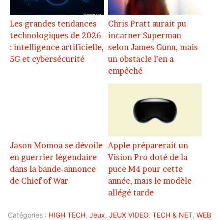
Les grandes tendances
Chris Pratt aurait pu
technologiques de 2026
incarner Superman
: intelligence artificielle,
selon James Gunn, mais
5G et cybersécurité
un obstacle l’en a
empêché
Jason Momoa se dévoile
Apple préparerait un
en guerrier légendaire
Vision Pro doté de la
dans la bande-annonce
puce M4 pour cette
de Chief of War
année, mais le modèle
allégé tarde
Catégories :
HIGH TECH
,
Jeux
,
JEUX VIDEO
,
TECH & NET
,
WEB