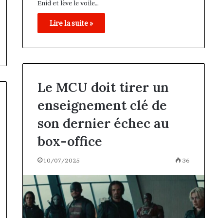
Enid et lève le voile…
Lire la suite »
Le MCU doit tirer un
enseignement clé de
son dernier échec au
box-office
10/07/2025
36