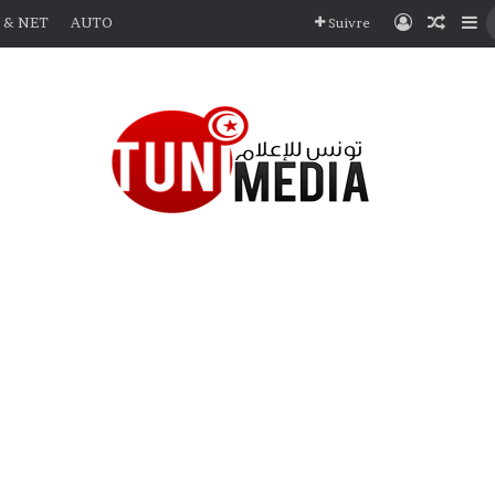
Connexio
Articl
Si
 & NET
AUTO
Suivre