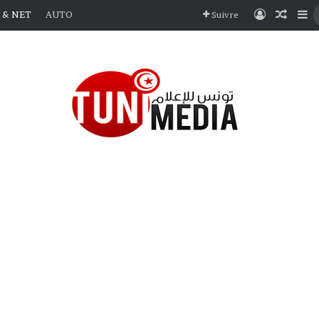
Connexio
Articl
Si
 & NET
AUTO
Suivre