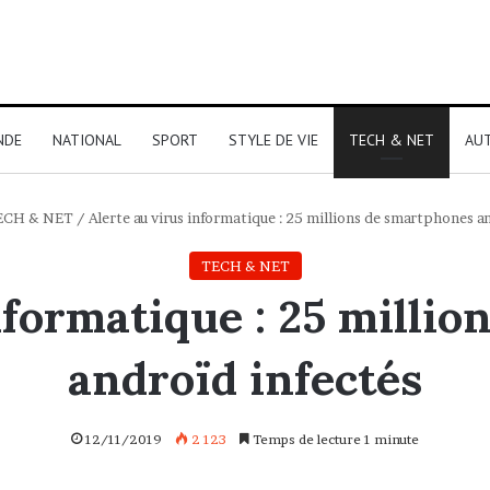
NDE
NATIONAL
SPORT
STYLE DE VIE
TECH & NET
AU
ECH & NET
/
Alerte au virus informatique : 25 millions de smartphones a
TECH & NET
nformatique : 25 milli
androïd infectés
12/11/2019
2 123
Temps de lecture 1 minute