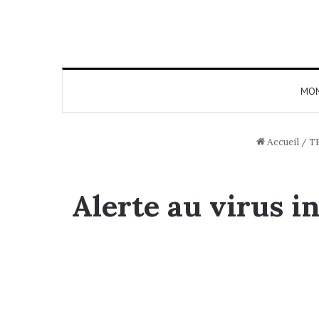
MO
Accueil
/
T
Alerte au virus i