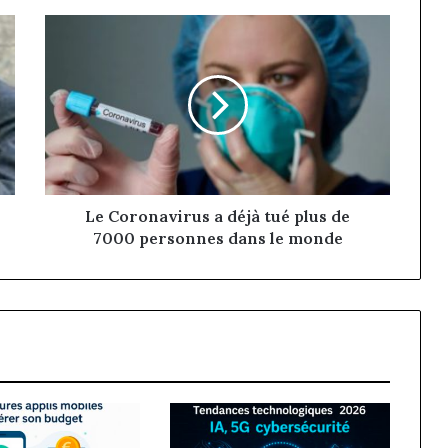
Le
Coronavirus
a
déjà
tué
plus
de
7000
personnes
dans
Le Coronavirus a déjà tué plus de
le
7000 personnes dans le monde
monde