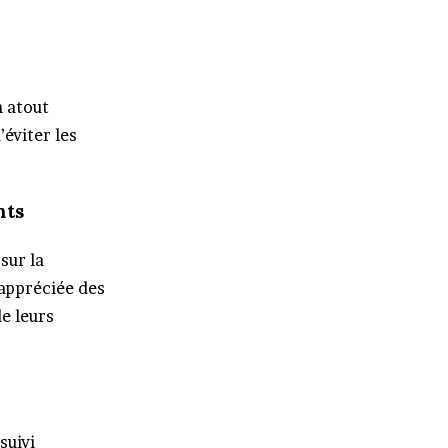
n atout
’éviter les
nts
sur la
 appréciée des
de leurs
suivi