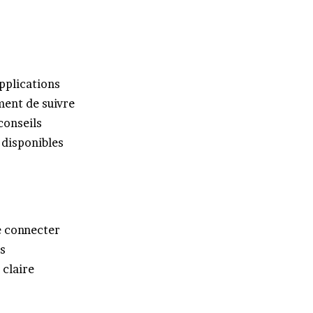
applications
ment de suivre
conseils
 disponibles
de connecter
s
 claire