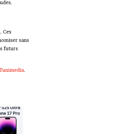
udes.
l. Ces
onomiser sans
s futurs
Tunimedia
.