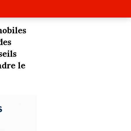
mobiles
des
eils
ndre le