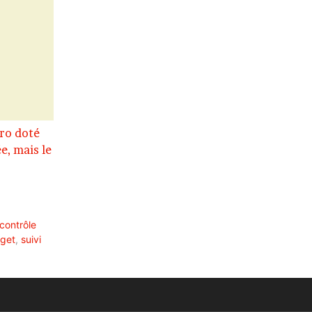
Pro doté
e, mais le
contrôle
dget
,
suivi