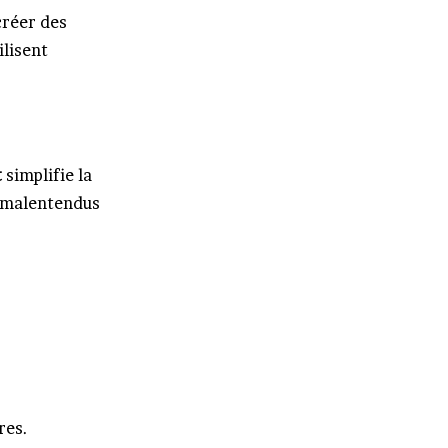
créer des
ilisent
t
simplifie la
es malentendus
res.