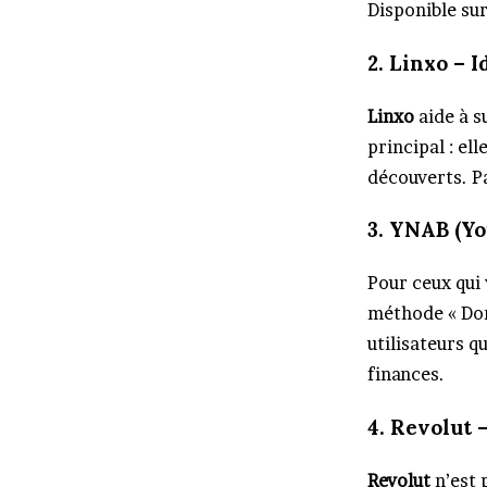
Disponible su
2. Linxo – I
Linxo
aide à s
principal : el
découverts. Pa
3. YNAB (Yo
Pour ceux qui 
méthode « Don
utilisateurs q
finances.
4. Revolut 
Revolut
n’est 