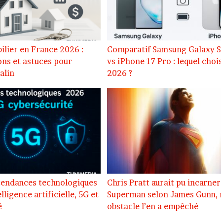
ilier en France 2026 :
Comparatif Samsung Galaxy S
ons et astuces pour
vs iPhone 17 Pro : lequel choi
alin
2026 ?
tendances technologiques
Chris Pratt aurait pu incarner
lligence artificielle, 5G et
Superman selon James Gunn, 
é
obstacle l’en a empêché