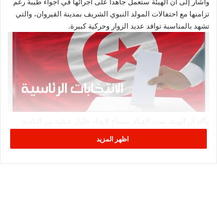
وأشار إلى أن الهيئة ستعمل جاهدا على اجرائها في أجواء طيبة رغم
تزامنها مع احتفالات المولد النبوي الشريف بمدينة القيروان، والتي
تشهد بالمناسبة توافد عديد الزوار وحركية كبيرة.
وأكد أن الهيئة بصدد القيام بمساع لايجاد حلول عملية من الناحية
التنظيمية لاجراء الانتخابات الرئاسية التي تتزامن مع احتفالات
اظهر المزيد
المولد، مبينا أنه سيتم العمل على انجاح الموعدين وتوفير كل
الظروف لها