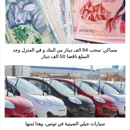
س
ا
ك
ن
:
س
ح
ب
9
مساكن: سحب 94 الف دينار من البنك و في المنزل وجد
4
المبلغ ناقصا 50 الف دينار
ا
ل
س
ف
ي
د
ا
ي
ر
ن
ا
ا
ت
ر
ج
م
ي
ن
ل
ا
ي
سيارات جيلي الصينية في تونس، وهذا ثمنها
ل
ا