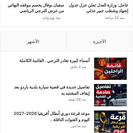
ن
ا
عاجل: وزارة العدل تعلن عزل عدول
سفيان بوفال يحسم موقفه النهائي
ا
إشهاد وشطب خبير عدلي
من عرض الترجي الرياضي
ق
منذ 23 ساعة
منذ يوم واحد
ص
ا
5
0
الأخيرة
الأشهر
ا
ل
ف
أسماء كبيرة تغادر الترجي.. القائمة الكاملة
د
منذ 4 دقائق
ي
ن
ا
تفاصيل جديدة في قضية سيارة بلدية باردو بعد
ر
إيقاف المشتبه به
منذ 58 دقيقة
موعد قرعة دوري أبطال أفريقيا 2026-2027
اليوم و القنوات الناقلة ..
منذ ساعتين