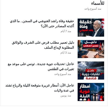
للأسماء
ة
ا
منذ أسبوع واحد
ل
ك
حقيقة وفاة راشد الغنوشي في السجن.. ما الذي
ا
أكدته المصادر حتى الآن؟
م
منذ 7 أيام
ل
ة
دليل تعمير مطلب قرض على الشرف والوثائق
المطلوبة لإيداع الملف
منذ 3 أيام
عاجل: تحديثات جوية جديدة.. تونس على موعد مع
تغيرات في الطقس
منذ أسبوع واحد
عاجل الآن: أمطار غزيرة متوقعة الليلة والرياح تشتد
في عدة ولايات
منذ يومين