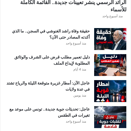
الرائد الرسمي ينشر تعيينات جديدة.. القائمة الكاملة
ق
للأسماء
ر
ع
منذ أسبوع واحد
ة
د
حقيقة وفاة راشد الغنوشي في السجن.. ما الذي
و
أكدته المصادر حتى الآن؟
ر
منذ أسبوع واحد
ي
أ
دليل تعمير مطلب قرض على الشرف والوثائق
ب
المطلوبة لإيداع الملف
ط
منذ 4 أيام
ا
ل
عاجل الآن: أمطار غزيرة متوقعة الليلة والرياح تشتد
إ
في عدة ولايات
ف
منذ يومين
ر
ي
ق
عاجل: تحديثات جوية جديدة.. تونس على موعد مع
ي
تغيرات في الطقس
ا
منذ أسبوع واحد