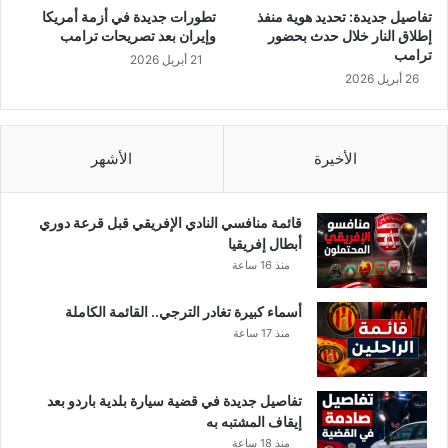
ي
تفاصيل جديدة: تحديد هوية منفذ
تطورات جديدة في أزمة أمريكا
ا
إطلاق النار خلال حدث بحضور
وإيران بعد تصريحات ترامب
ل
ترامب
21 أبريل 2026
أ
26 أبريل 2026
ج
و
ر
و
الأخيرة
الأشهر
ا
ل
م
قائمة منافسي النادي الإفريقي قبل قرعة دوري
ن
أبطال إفريقيا
ح
منذ 16 ساعة
ل
ف
أسماء كبيرة تغادر الترجي.. القائمة الكاملة
ا
منذ 17 ساعة
ئ
د
ة
تفاصيل جديدة في قضية سيارة بلدية باردو بعد
ه
إيقاف المشتبه به
ذ
منذ 18 ساعة