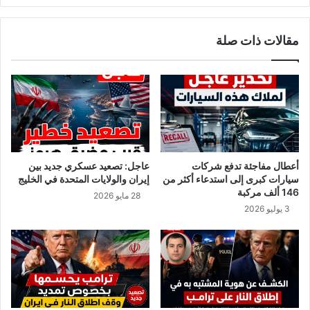
و
ع
مقالات ذات صلة
ا
ل
م
ق
ب
ل
/
ص
ر
أعطال مفاجئة تدفع شركات
عاجل: تصعيد عسكري جديد بين
ف
سيارات كبرى إلى استدعاء أكثر من
إيران والولايات المتحدة في الخليج
ا
146 ألف مركبة
28 مايو 2026
ل
3 يوليو 2026
ز
ي
ا
د
ا
ت
ف