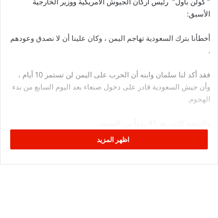
” كولن باول” رئيس اركان الجيوش الأمريكية ووزير الخارجية
الأسبق:
أخطأنا بترك السعودية تهاجم اليمن ، وكان علينا أن لا نصدق وعودهم
.
فقد أكد لنا سلمان وابنه أن الحرب على اليمن لن تستمر 10 أيام ،
وأن جيش السعودية قادر على دخول صنعاء بعد اليوم السابع من بدء
الهجوم.
والنتيجة كانت بعد 41 يوماً من القصف
سمعنا صراخ حلفائنا السعوديين يطلبون النجدة ، لأن اليمنيين دخلوا
اظهر المزيد
مدناً سعودية ، وقتلوا الجنود السعوديين ، وصادروا أسلحة سعودية ،
رغم أننا قدمنا دعماً كبيراً لوجستياً للسعوديين.
وخطأنا أننا راهنا على جيش ضعيف ووزير دفاع ليس لديه فكرة عن
كلمة حرب .
ولذلك أنا نصحت أصدقاءنا السعوديين الكف عن المهاترات ، لأنهم