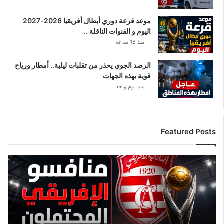
ا
ا
موعد قرعة دوري أبطال أفريقيا 2026-2027
ل
اليوم و القنوات الناقلة ..
ق
منذ 18 ساعة
ط
ا
ع
الرصد الجوي يحذر من تقلبات ليلية.. أمطار ورياح
قوية بهذه الجهات
منذ يوم واحد
Featured Posts
ق
ا
ئ
م
ة
م
ن