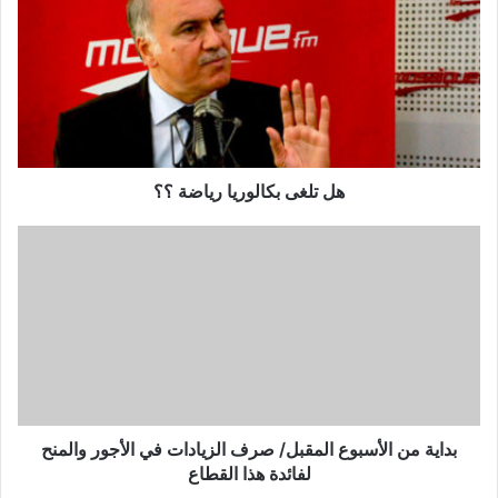
ل
ت
ل
غ
ى
ب
ك
ا
ل
هل تلغى بكالوريا رياضة ؟؟
و
ر
ب
ي
د
ا
ا
ر
ي
ي
ة
ا
م
ض
ن
ة
ا
؟
ل
؟
أ
بداية من الأسبوع المقبل/ صرف الزيادات في الأجور والمنح
س
لفائدة هذا القطاع
ب