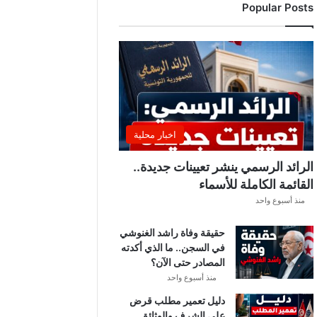
Popular Posts
د
ي
ا
ل
إ
ف
ر
ي
ق
اخبار محلية
ي
ق
الرائد الرسمي ينشر تعيينات جديدة..
ب
القائمة الكاملة للأسماء
ل
منذ أسبوع واحد
ق
ر
حقيقة وفاة راشد الغنوشي
ع
في السجن.. ما الذي أكدته
ة
المصادر حتى الآن؟
د
و
منذ أسبوع واحد
ر
دليل تعمير مطلب قرض
ي
على الشرف والوثائق