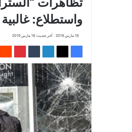
تظاهرات “السترا
واستطلاع: غالبية 
16 مارس 2019
آخر تحديث: 16 مارس 2019
فيسبوك
‫X
لينكدإن
‏Tumblr
بينتيريست