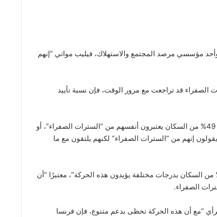
 وأحد مؤسسي مرصد المجتمع والاستهلاك، فيليب مواتي “إنهم
 الصفراء قد تراجعت مع مرور الوقت، فإن نسبة تأييد
وحسب دراسة مرصد المجتمع والاستهلاك فإن 49% من السكان يعتبرون أنفسهم من “السترات الصفراء”، أو
الفعل في الاحتجاجات، وهناك 11% لا يقولون إنهم من “السترات الصفراء” لكنهم يلتقون مع ما
ول فيليب مواتي في هذا الصدد “هناك 60% من السكان بدرجات مختلفة يؤيدون هذه الحركة”، معتبرًا “أن
ترات الصفراء.
أي “مع أن هذه الحركة تحظى بدعم متنوع، فإن فرنسا