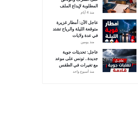
أ
المطلوبة لإيداع الملف
ب
منذ 4 أيام
ط
ا
عاجل الآن: أمطار غزيرة
ل
متوقعة الليلة والرياح تشتد
إ
في عدة ولايات
ف
منذ يومين
ر
عاجل: تحديثات جوية
ي
جديدة.. تونس على موعد
ق
مع تغيرات في الطقس
ي
منذ أسبوع واحد
ا