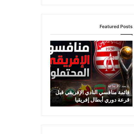
Featured Posts
ق
ا
ئ
م
ة
م
ن
منذ 20 ساعة
ا
قائمة منافسي النادي الإفريقي قبل
ف
قرعة دوري أبطال إفريقيا
س
ي
ا
ل
ن
ا