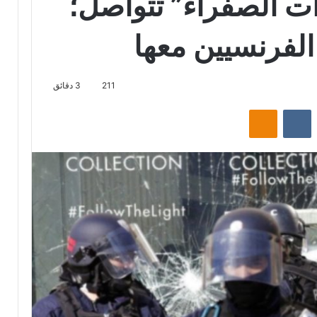
ت الصفراء” تتواصل؛
الفرنسيين معها
211
3 دقائق
‏Reddit
‏VKontakte
Odnoklassniki