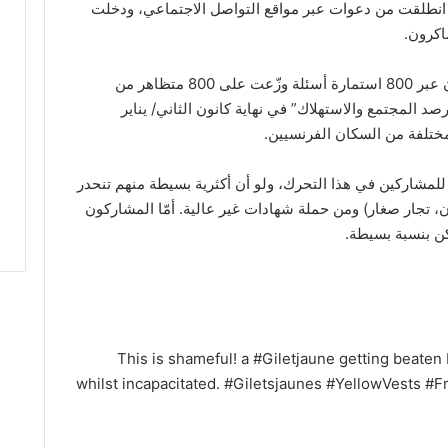
انطلقت من دعوات عبر مواقع التواصل الاجتماعي، ودخلت
اكرون.
والتقت النتائج الأوليّة التي توصل إليها الباحثون عبر 800 استمارة أسئلة وزّعت على 800 متظاهر من
صد المجتمع والاستهلاك” في نهاية كانون الثاني/ يناير
لمشاركين في هذا التحرك، ولو أن أكثرية بسيطة منهم تنحدر
تجار صغار) ومن حملة شهادات غير عالية. أمّا المشاركون
كن بنسبة بسيطة.
This is shameful! a #Giletjaune getting beaten 
whilst incapacitated. #Giletsjaunes #YellowVests #