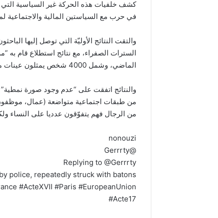
كشف خلفيات هذه الحركة غير السياسية التي 
في حرب مع السياستين المالية والاجتماعية لم
السترات الصفراء، مع نتائج استطلاع قام به “مر
الماضي، وشمل 4000 شخص يمثلون عينات مختلفة من السكان الفرنسيين.
والنتائج اتفقت على “عدم وجود صورة نمطية” ل
من طبقات اجتماعية متواضعة (عمال، موظفون، 
من الرجال فهم يتفوّقون عدديا على النساء ول
nonouzi
@Gerrrty
Replying to @Gerrrty
by police, repeatedly struck with batons
France #ActeXVII #Paris #EuropeanUnion
#Acte17