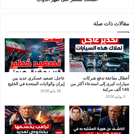
ي
:
ل
ا
ع
ل
مقالات ذات صلة
م
م
ل
ش
ي
ي
ة
ش
ت
ي
ر
ا
ح
ن
ي
ظ
ل
ف
أعطال مفاجئة تدفع شركات
عاجل: تصعيد عسكري جديد بين
ت
م
سيارات كبرى إلى استدعاء أكثر من
إيران والولايات المتحدة في الخليج
و
ن
146 ألف مركبة
28 مايو 2026
ن
ق
3 يوليو 2026
س
ي
ي
س
ي
س
ن
ع
م
ي
ن
د