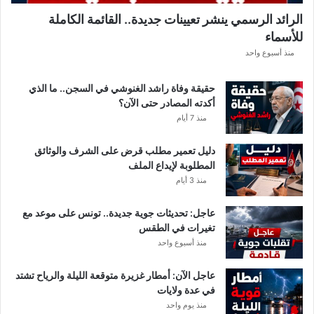
.
الرائد الرسمي ينشر تعيينات جديدة.. القائمة الكاملة
.
للأسماء
أ
م
منذ أسبوع واحد
ط
ا
حقيقة وفاة راشد الغنوشي في السجن.. ما الذي
ر
أكدته المصادر حتى الآن؟
و
منذ 7 أيام
ر
ي
دليل تعمير مطلب قرض على الشرف والوثائق
ا
المطلوبة لإيداع الملف
ح
منذ 3 أيام
ق
و
عاجل: تحديثات جوية جديدة.. تونس على موعد مع
ي
تغيرات في الطقس
ة
منذ أسبوع واحد
ب
ه
ذ
عاجل الآن: أمطار غزيرة متوقعة الليلة والرياح تشتد
ه
في عدة ولايات
ا
منذ يوم واحد