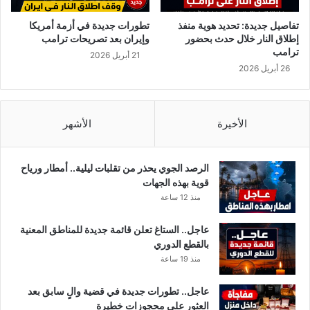
ف
ا
ر
ل
تفاصيل جديدة: تحديد هوية منفذ
تطورات جديدة في أزمة أمريكا
ن
ذ
إطلاق النار خلال حدث بحضور
وإيران بعد تصريحات ترامب
س
ي
ترامب
21 أبريل 2026
ا
أ
26 أبريل 2026
و
ص
ل
ه
الأخيرة
الأشهر
ا
ل
ش
الرصد الجوي يحذر من تقلبات ليلية.. أمطار ورياح
ع
قوية بهذه الجهات
ب
منذ 12 ساعة
ل
ل
عاجل.. الستاغ تعلن قائمة جديدة للمناطق المعنية
ق
بالقطع الدوري
ص
منذ 19 ساعة
ر
ع
عاجل.. تطورات جديدة في قضية والٍ سابق بعد
ل
العثور على محجوزات خطيرة