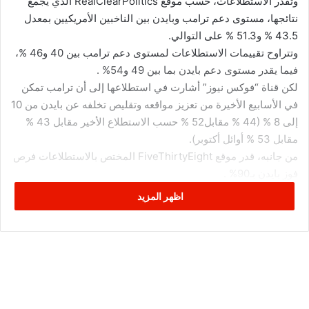
وتقدر الاستطلاعات، حسب موقع RealClearPolitics الذي يجمع
نتائجها، مستوى دعم ترامب وبايدن بين الناخبين الأمريكيين بمعدل
43.5 % و51.3 % على التوالي.
وتتراوح تقييمات الاستطلاعات لمستوى دعم ترامب بين 40 و46 %،
فيما يقدر مستوى دعم بايدن بما بين 49 و54% .
لكن قناة “فوكس نيوز” أشارت في استطلاعها إلى أن ترامب تمكن
في الأسابيع الأخيرة من تعزيز مواقعه وتقليص تخلفه عن بايدن من 10
إلى 8 % (44 % مقابل52 % حسب الاستطلاع الأخير مقابل 43 %
مقابل 53 % أوائل أكتوبر).
من جانبه، قدر موقع FiveThirtyEight المختص بالاستطلاعات فرص
فوز بايدن بـ90% .
وكان أكثر من 87.7 مليون أمريكي قد أدلوا بأصواتهم في الانتخابات
اظهر المزيد
بشكل مبكر، ما يمثل قرابة 60 % من إجمالي عدد الناخبين في البلاد.
وعلى الرغم من التوقعات الواردة لا يزال الغموض يلف نتائج
التصويت، خاصة وأن ترامب سبق أن حقق قبل أربع سنوات فوزا
مفاجئا على المرشحة الديمقراطية هيلاري كلينتون رغم تنبؤات
معظم الاستطلاعات.
المصدر: RT+ وكالات