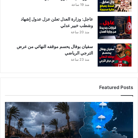
ى
منذ 19 ساعة
ظ
ه
عاجل: وزارة العدل تعلن عزل عدول إشهاد
ر
وشطب خبير عدلي
ا
منذ 20 ساعة
ل
د
و
سفيان بوفال يحسم موقفه النهائي من عرض
ا
الترجي الرياضي
ب
منذ 23 ساعة
Featured Posts
ا
ل
ر
ص
د
ا