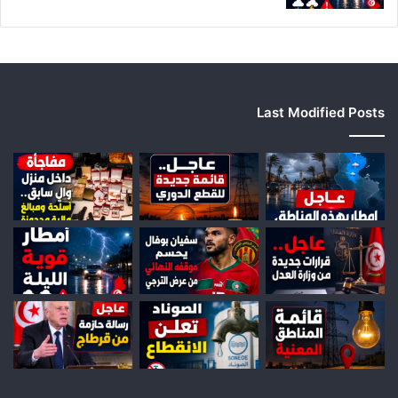
ل
ج
ه
ا
ت
Last Modified Posts