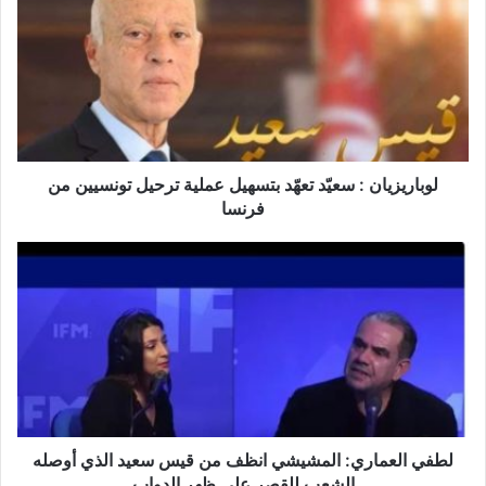
ب
ا
ر
ي
ز
ي
ا
ن
لوباريزيان : سعيّد تعهّد بتسهيل عملية ترحيل تونسيين من
:
فرنسا
س
ع
ل
يّ
ط
د
ف
ت
ي
ع
ا
هّ
ل
د
ع
ب
م
ت
ا
س
ر
لطفي العماري: المشيشي انظف من قيس سعيد الذي أوصله
ه
ي
الشعب للقصر على ظهر الدواب