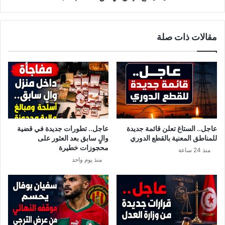
ل
ا
ا
ل
ن
إ
مقالات ذات صلة
ت
ف
خ
ر
ا
ي
ب
ق
ا
ي
ت
م
ا
ن
ل
ا
أ
ل
عاجل.. الستاغ تعلن قائمة جديدة
عاجل.. تطورات جديدة في قضية
م
ا
للمناطق المعنية بالقطع الدوري
والٍ سابق بعد العثور على
ر
ن
محجوزات خطيرة
منذ 24 ساعة
ي
ت
منذ يوم واحد
ك
د
ي
ا
ة
ب
م
ج
دّ