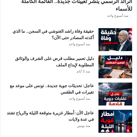
الرائد الرسمي ينشر تعيينات جديدة.. القائمة الكاملة
ق
للأسماء
ر
ع
منذ أسبوع واحد
ة
د
حقيقة وفاة راشد الغنوشي في السجن.. ما الذي
و
أكدته المصادر حتى الآن؟
ر
منذ أسبوع واحد
ي
أ
دليل تعمير مطلب قرض على الشرف والوثائق
ب
المطلوبة لإيداع الملف
ط
منذ 3 أيام
ا
ل
عاجل: تحديثات جوية جديدة.. تونس على موعد مع
إ
تغيرات في الطقس
ف
منذ أسبوع واحد
ر
ي
ق
عاجل الآن: أمطار غزيرة متوقعة الليلة والرياح تشتد
ي
في عدة ولايات
ا
منذ يومين