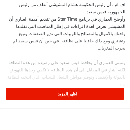
اف ام ، أن رئيس الحكومة هشام المشيشي أنظف من رئيس
الجمهورية قيس سعيد.
وأوضح العماري في برنامج Star Time من تقديم أميمة العياري أن
المشيشي تعرض لعدة اغراءات في إطار المناصب التي تقلدها
واحتك بالأموال والمصالح واللوبيات التي تدير الصفقات وتبيع
وتشتري ومع ذلك حافظ على نظافته، في حين أن قيس سعيد لم
يجرب المغريات.
وتمنى العماري أن يحافظ قيس سعيد على رصيده من هذه النظافة
لكنه أشار في المقابل إلى أن هذه النظافة لا تكفي وحدها للنهوض
بالدولة والإقتصاد وتوفير مواطن الشغل للشباب الذي انتخبه لنظافة
يده.
اظهر المزيد
كما عاب العماري على قيس سعيد مقاطعته لوسائل الإعلام،
مستنكرا تقديمه التهاني بالمولد النبوي الشريف عن طريق
الفيسبوك.
وقال العماري ” هل يعقل يهنينا بالمولد بتدوينة على الفيسبوك..
الشعب الي وصلك على ظهر الدواب للقصر تستخسر فيه طلة على