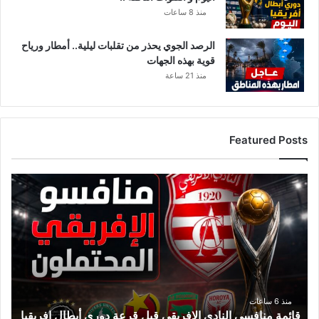
منذ 8 ساعات
الرصد الجوي يحذر من تقلبات ليلية.. أمطار ورياح
قوية بهذه الجهات
منذ 21 ساعة
Featured Posts
ق
ا
ئ
م
ة
م
ن
ا
ف
منذ 6 ساعات
قائمة منافسي النادي الإفريقي قبل قرعة دوري أبطال إفريقيا
س