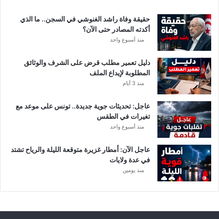
ة
د
حقيقة وفاة راشد الغنوشي في السجن.. ما الذي
و
أكدته المصادر حتى الآن؟
ر
منذ أسبوع واحد
ي
أ
دليل تعمير مطلب قرض على الشرف والوثائق
ب
المطلوبة لإيداع الملف
ط
منذ 3 أيام
ا
ل
عاجل: تحديثات جوية جديدة.. تونس على موعد مع
إ
تغيرات في الطقس
ف
منذ أسبوع واحد
ر
ي
ق
عاجل الآن: أمطار غزيرة متوقعة الليلة والرياح تشتد
ي
في عدة ولايات
ا
منذ يومين