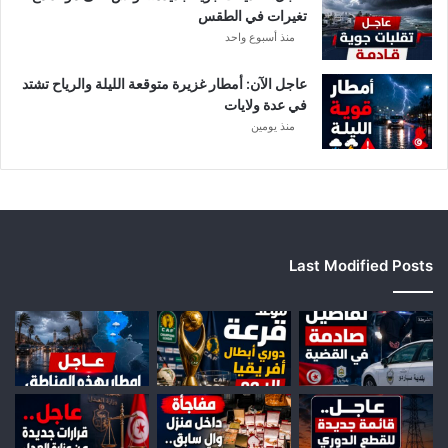
تغيرات في الطقس
م
منذ أسبوع واحد
ش
ت
ب
عاجل الآن: أمطار غزيرة متوقعة الليلة والرياح تشتد
ه
في عدة ولايات
ب
منذ يومين
ه
Last Modified Posts