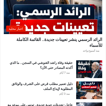
ر
ة
ب
ل
د
ي
اخبار محلية
ة
ب
الرائد الرسمي ينشر تعيينات جديدة.. القائمة الكاملة
ا
للأسماء
ر
د
منذ أسبوع واحد
و
ب
حقيقة وفاة راشد الغنوشي في السجن.. ما الذي
ع
أكدته المصادر حتى الآن؟
د
منذ 7 أيام
إ
ي
دليل تعمير مطلب قرض على الشرف والوثائق
ق
المطلوبة لإيداع الملف
ا
منذ 3 أيام
ف
ا
عاجل: تحديثات جوية جديدة.. تونس على موعد مع
ل