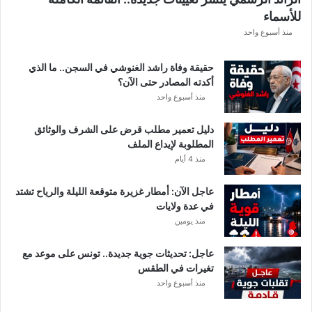
ق
للأسماء
ر
ع
منذ أسبوع واحد
ة
د
حقيقة وفاة راشد الغنوشي في السجن.. ما الذي
و
أكدته المصادر حتى الآن؟
ر
منذ أسبوع واحد
ي
أ
دليل تعمير مطلب قرض على الشرف والوثائق
ب
المطلوبة لإيداع الملف
ط
منذ 4 أيام
ا
ل
عاجل الآن: أمطار غزيرة متوقعة الليلة والرياح تشتد
إ
في عدة ولايات
ف
منذ يومين
ر
ي
ق
عاجل: تحديثات جوية جديدة.. تونس على موعد مع
ي
تغيرات في الطقس
ا
منذ أسبوع واحد