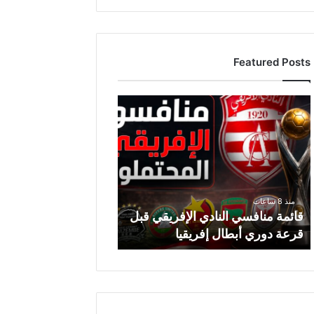
Featured Posts
ق
ا
ئ
م
ة
م
ن
منذ 8 ساعات
ا
قائمة منافسي النادي الإفريقي قبل
ف
قرعة دوري أبطال إفريقيا
س
ي
ا
ل
ن
ا