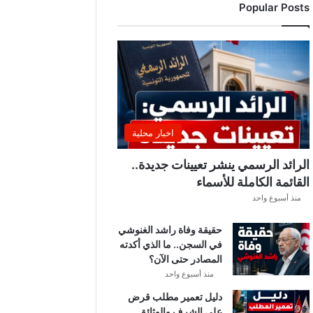
Popular Posts
د
ي
ا
ل
إ
ف
ر
ي
ق
اخبار محلية
ي
ق
الرائد الرسمي ينشر تعيينات جديدة..
ب
القائمة الكاملة للأسماء
ل
منذ أسبوع واحد
ق
ر
حقيقة وفاة راشد الغنوشي
ع
في السجن.. ما الذي أكدته
ة
المصادر حتى الآن؟
د
و
منذ أسبوع واحد
ر
دليل تعمير مطلب قرض
ي
على الشرف والوثائق