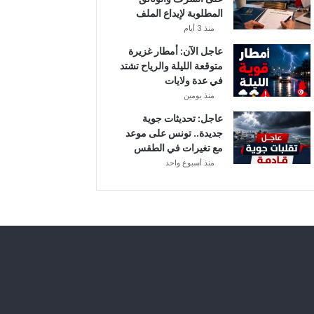
أ
المطلوبة لإيداع الملف
ب
منذ 3 أيام
ط
ا
عاجل الآن: أمطار غزيرة
ل
متوقعة الليلة والرياح تشتد
إ
في عدة ولايات
ف
منذ يومين
ر
عاجل: تحديثات جوية
ي
جديدة.. تونس على موعد
ق
مع تغيرات في الطقس
ي
منذ أسبوع واحد
ا