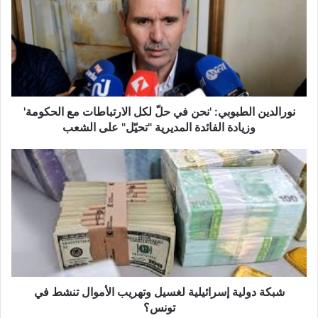
ر
ا
ل
د
ي
ن
ا
ل
نورالدين الطبوبي: 'نحن في حلّ لكل الارتباطات مع الحكومة'
ط
وزيادة الفائدة المديرية "تحيّل" على الشعب
ب
و
ش
ب
ب
ي
ك
:
ة
'
د
ن
و
ح
ل
ن
ي
ف
ة
ي
إ
شبكة دولية إسرائيلية لغسيل وتهريب الأموال تنشط في
ح
س
تونس؟