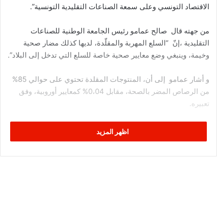
الاقتصاد التونسي وعلى سمعة الصناعات التقليدية التونسية”.
من جهته قال صالح عمامو رئيس الجامعة الوطنية للصناعات
التقليدية ،إنّ “السلع المهربة والمقلّدة، لديها كذلك مضار صحية
وخيمة، وينبغي وضع معايير صحية خاصة للسلع التي تدخل إلى البلاد”.
و أشار عمامو إلى أن، المنتوجات المقلدة تحتوي على حوالي 85%
من الرصاص المضر بالصحة، مقابل 0،04% كمعايير أوروبية، وفق
تعبيره.
في ذات الاطار، أفاد المستشار لدى الجامعة الوطنية للصناعات
اظهر المزيد
التقليدية، عبد اللطيف الكعبي، أن “التهريب يضرّ بسمعة المنتوجات
التقليدية التونسية عند تصديرها إلى الخارج”، مضيفا أنه يتسبب
بخسارة قدرها 2،5 % من الناتج المحلي الخام و2،5% من ناتج
الصناعات التقليدية، وفق تأكيده.