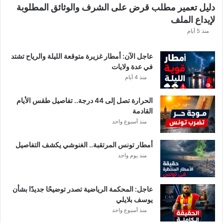
دليل تعمير مطلب قرض على الشرف والوثائق المطلوبة
ح
لإيداع الملف
س
ا
منذ 5 أيام
ب
ا
عاجل الآن: أمطار غزيرة متوقعة الليلة والرياح تشتد
ت
في عدة ولايات
ه
منذ 4 أيام
ف
ي
الحرارة تصل إلى 44 درجة.. تفاصيل طقس الأيام
ا
القادمة
ل
منذ أسبوع واحد
إ
ف
أمطار تونس المرتقبة.. الغنوشي يكشف التفاصيل
ر
منذ يوم واحد
ي
ق
ي
عاجل: المحكمة الرياضية تصدر توضيحًا جديدًا بشأن
يوسف بلايلي
منذ أسبوع واحد