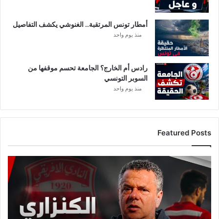
ي
ة
أمطار تونس المرتقبة.. الغنوشي يكشف التفاصيل
"
ت
منذ يوم واحد
ح
يّ
ل
رادس أم الخارج؟ الجامعة تحسم موقفها من
"
السوبر التونسي
ع
منذ يوم واحد
ل
ى
ا
ل
Featured Posts
ش
ع
ب
ع
ا
ج
ل
:
م