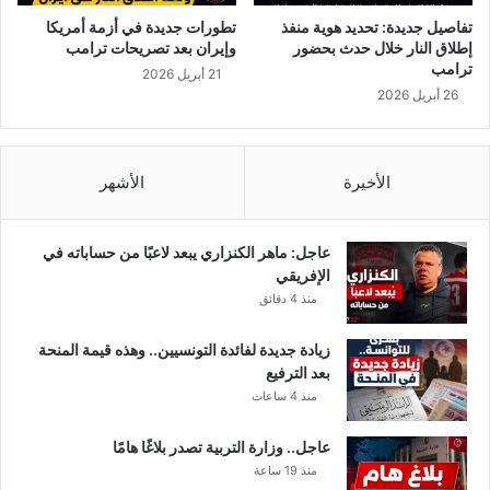
ة
و
تفاصيل جديدة: تحديد هوية منفذ
تطورات جديدة في أزمة أمريكا
'
ا
إطلاق النار خلال حدث بحضور
وإيران بعد تصريحات ترامب
و
ل
ترامب
21 أبريل 2026
ز
ت
26 أبريل 2026
ي
ن
ا
ش
د
ط
ة
ف
الأخيرة
الأشهر
ا
ي
ل
ت
ف
و
عاجل: ماهر الكنزاري يبعد لاعبًا من حساباته في
ا
ن
الإفريقي
ئ
س
منذ 4 دقائق
د
؟
ة
زيادة جديدة لفائدة التونسيين.. وهذه قيمة المنحة
ا
بعد الترفيع
ل
منذ 4 ساعات
م
د
عاجل.. وزارة التربية تصدر بلاغًا هامًا
ي
منذ 19 ساعة
ر