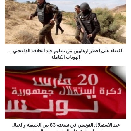
ل
ق
ض
ا
ء
ع
ل
ى
ا
القضاء على اخطر ارهابيين من تنظيم جند الخلافة الداعشي ...
خ
الهويات الكاملة
ط
ر
ع
ا
ي
ر
د
ه
ا
ا
ل
ب
ا
ي
س
ي
ت
ن
ق
م
ل
عيد الاستقلال التونسي في نسخته 63 بين الحقيقة والخيال
ن
ا