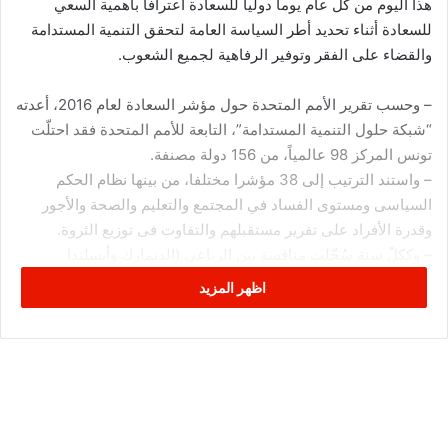
هذا اليوم من كل عام يوما دوليا للسعادة اعترافا بأهمية السعي
للسعادة أثناء تحديد أطر السياسة العامة لتحقق التنمية المستدامة
والقضاء على الفقر وتوفير الرفاهية لجميع الشعوب.
– وحسب تقرير الأمم المتحدة حول مؤشر السعادة لعام 2016، أعدته
“شبكة حلول التنمية المستدامة”، التابعة للأمم المتحدة فقد احتلّت
تونس المركز 98 عالمياً، من 156 دولة مصنفة.
– واستند الترتيب إلى 38 مؤشرا مختلفا، من بينها نظام الحكم
السياسى ومستوى الفساد في المجتمع والتعليم والصحة والأجور
وقدرة الأفراد على تقرير مستقبلهم والتفاوت فى توزيع الثروة.
– وككلّ سنة سُجّلت منافسة بين الرباعى (الدنمارك وأيسلندا
والنرويج وسويسرا) على المراتب الأولى، لتنجح الدنمارك التي جاءت
اظهر المزيد
ثالثة في المرة السابقة في الإطاحة بسويسرا من القمة، حيث اكتفت
بالمركز الثاني متبوعة بأيسلندا في المركز الثالث والنرويج ثمّ فنلندا
فكندا وهولندا في المركز الثامن.
– بينما احتلت المراكز الـ10 الأخيرة عالمياً باعتبارها الدول الأكثر
تعاسة كل من : مدغشقر، وتنزانيا، وليبيريا، وغينيا، ورواندا، والبينين،
وأفغانستان، وتوغو، وسوريا، وبوروندى.