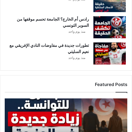
م
ة
ب
رادس أم الخارج؟ الجامعة تحسم موقفها من
ق
السوبر التونسي
ل
منذ يوم واحد
م
ا
ل
تطورات جديدة في مفاوضات النادي الإفريقي مع
م
نعيم السليتي
د
منذ يوم واحد
و
ن
م
ح
Featured Posts
م
د
ا
ز
ل
ي
ه
ا
م
د
ا
ة
م