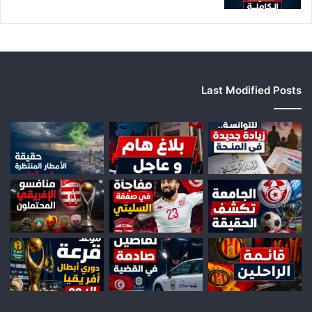
ف
ي
ع
Last Modified Posts