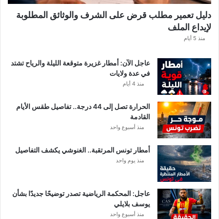
و
دليل تعمير مطلب قرض على الشرف والوثائق المطلوبة
ه
لإيداع الملف
ذ
ه
منذ 5 أيام
ق
ي
عاجل الآن: أمطار غزيرة متوقعة الليلة والرياح تشتد
م
في عدة ولايات
ة
منذ 4 أيام
ا
ل
الحرارة تصل إلى 44 درجة.. تفاصيل طقس الأيام
م
القادمة
ن
منذ أسبوع واحد
ح
ة
أمطار تونس المرتقبة.. الغنوشي يكشف التفاصيل
ب
منذ يوم واحد
ع
د
ا
ل
عاجل: المحكمة الرياضية تصدر توضيحًا جديدًا بشأن
ت
يوسف بلايلي
ر
منذ أسبوع واحد