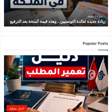
ج
ي
د
ي
د
منذ 24 دقيقة
زيادة جديدة لفائدة التونسيين.. وهذه قيمة المنحة بعد الترفيع
ة
ل
ف
ا
ئ
Popular Posts
د
ة
ا
ل
ت
و
ن
س
ي
ي
ن
.
اخبار محلية
.