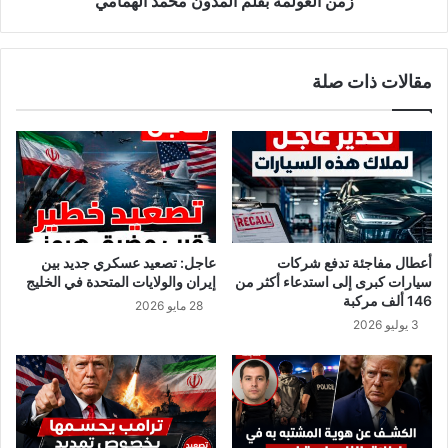
زمن العولمة بقلم المدون محمد الهمامي
ت
ل
ن
ا
ظ
ل
مقالات ذات صلة
ي
ت
م
و
ج
ن
ن
س
د
ي
ا
ف
ل
ي
خ
ن
ل
س
أعطال مفاجئة تدفع شركات
عاجل: تصعيد عسكري جديد بين
ا
خ
سيارات كبرى إلى استدعاء أكثر من
إيران والولايات المتحدة في الخليج
ف
ت
146 ألف مركبة
28 مايو 2026
ة
ه
3 يوليو 2026
ا
6
ل
3
د
ب
ا
ي
ع
ن
ش
ا