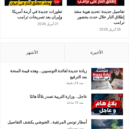
ي
ل
.
ح
تفاصيل جديدة: تحديد هوية منفذ
تطورات جديدة في أزمة أمريكا
.
ق
إطلاق النار خلال حدث بحضور
وإيران بعد تصريحات ترامب
.
ي
ترامب
21 أبريل 2026
ا
ق
26 أبريل 2026
ل
ة
ه
و
و
ا
ي
ل
الأخيرة
الأشهر
ا
خ
ت
ي
ا
ا
زيادة جديدة لفائدة التونسيين.. وهذه قيمة المنحة
ل
ل
بعد الترفيع
ك
ز
منذ 24 دقيقة
ا
م
م
ن
عاجل.. وزارة التربية تصدر بلاغًا هامًا
ل
ا
منذ 15 ساعة
ة
ل
ع
و
أمطار تونس المرتقبة.. الغنوشي يكشف التفاصيل
ل
منذ يوم واحد