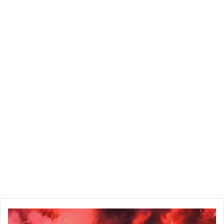
كواليس
جديدة