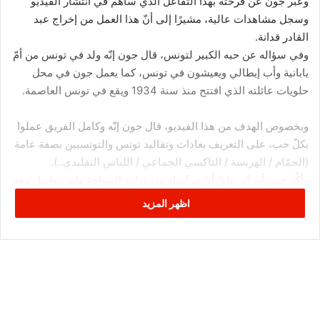
وعبّر جون عن فرحته بهذا التفاعل الذي ساهم في انتشار الفيديو
وسجل مشاهدات عالية، مشيرًا إلى أنّ هذا العمل من إخراج عبد
القادر قدانة.
وفي سؤاله عن حبه الكبير لتونس، قال جون إنّه ولد في تونس من أمّ
يابانية وأب إيطالي ويعيشون في تونس، كما يعمل جون في محل
حلويات عائلته الذي افتتح منذ سنة 1934 ويقع في تونس العاصمة.
وبخصوص الهدف من هذا الفيديو، قال جون إنّه وكامل الفريق عملوا
بكلّ حب، على التعريف بعادات وتقاليد تونس والتونسيين بصفة عامة
(الحمّام / الهريسة / التاكسي الجماعي / اللباس التقليدي..).
وأكّد جون أنه لم يتلقّ أيّ مراسلة من وزارة السياحة ولم تتواصل معه
بخصوص الفيديو الترويجي لتونس وإمكانية مُشاركته على صفحتها
اظهر المزيد
الرسمية.