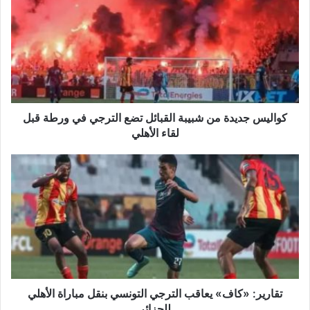
من
شبيبة
القبائل
تضع
الترجي
في
ورطة
قبل
كواليس جديدة من شبيبة القبائل تضع الترجي في ورطة قبل
لقاء
لقاء الأهلي
الأهلي
تقارير:
«كاف»
يعاقب
الترجي
التونسي
بنقل
مباراة
الأهلي
للجزائر
تقارير: «كاف» يعاقب الترجي التونسي بنقل مباراة الأهلي
للجزائر