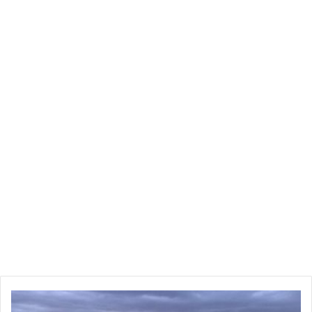
تعذّر
رؤية