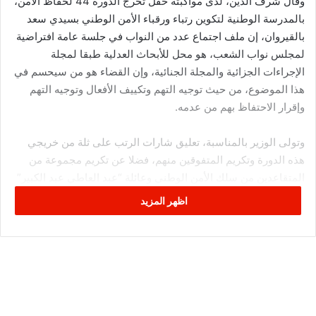
وقال شرف الدين، لدى مواكبته حفل تخرج الدورة 44 لحفاظ الأمن،
بالمدرسة الوطنية لتكوين رتباء ورقباء الأمن الوطني بسيدي سعد
بالقيروان، إن ملف اجتماع عدد من النواب في جلسة عامة افتراضية
لمجلس نواب الشعب، هو محل للأبحاث العدلية طبقا لمجلة
الإجراءات الجزائية والمجلة الجنائية، وإن القضاء هو من سيحسم في
هذا الموضوع، من حيث توجيه التهم وتكييف الأفعال وتوجيه التهم
وإقرار الاحتفاظ بهم من عدمه.
وتولى الوزير بالمناسبة، تعليق شارات الرتب على ثلة من خريجي
هذه الدورة وتكريم المتفوقين منهم، فضلا عن تكريم مجموعة من
المتقاعدين من سلك الأمن الوطني وعائلة “عبد العاطي عبد الكبير”
شهيد ملحمة بنقردان، رمز هذه الدورة.
اظهر المزيد
كما تفقد الوزير اثر حفل التخرج، مختلف فضاءات مدرسة سيدي
سعد، وتولى تدشين مركّب رياضي ترفيهي يشمل ملعبا ومسبحا.