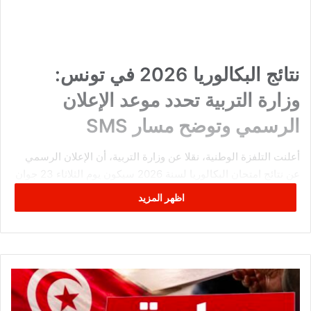
نتائج البكالوريا 2026 في تونس:
وزارة التربية تحدد موعد الإعلان
الرسمي وتوضح مسار SMS
أعلنت التلفزة الوطنية، نقلا عن وزارة التربية، أن الإعلان الرسمي
عن نتائج امتحان البكالوريا لسنة 2026 سيكون يوم الثلاثاء 23 جوان
الجاري. كما سيتم إرسال النتائج عبر خدمة الإرساليات القصيرة
اظهر المزيد
SMS فور جاهزيتها إلى المترشحين الذين قاموا بالتسجيل في
الخدمة، في انتظار استكمال كل المراحل الفنية والإدارية المرتبطة
بنشر النتائج.
معلومات سريعة
ب
ش
الموعد الرسمي:
الثلاثاء 23 جوان 2026.
ر