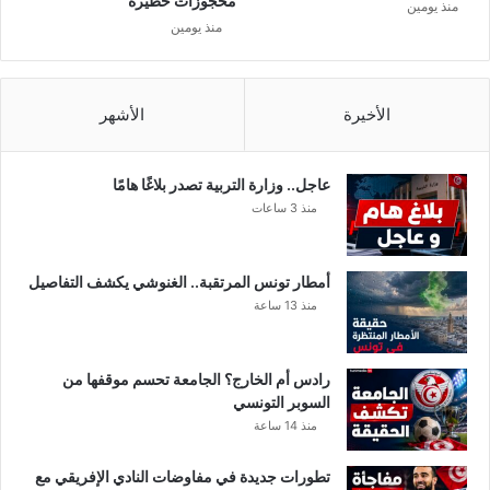
محجوزات خطيرة
منذ يومين
المحددة.
ص
و
منذ يومين
ي
ل
ل
ن
د
الأخيرة
الأشهر
ا
و
ا
ل
عاجل.. وزارة التربية تصدر بلاغًا هامًا
س
منذ 3 ساعات
و
ي
د
أمطار تونس المرتقبة.. الغنوشي يكشف التفاصيل
منذ 13 ساعة
كيف يتصرف المترشحون قبل موعد
رادس أم الخارج؟ الجامعة تحسم موقفها من
الإعلان؟
السوبر التونسي
منذ 14 ساعة
أهم ما يجب على المترشحين فعله قبل موعد الإعلان هو تجنب
الأخبار غير المؤكدة والصفحات التي تنشر مواعيد عشوائية أو روابط
تطورات جديدة في مفاوضات النادي الإفريقي مع