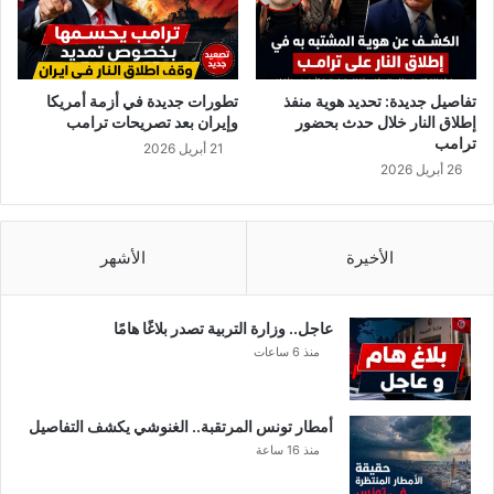
أ
ي
ا
م
ا
تفاصيل جديدة: تحديد هوية منفذ
تطورات جديدة في أزمة أمريكا
ل
إطلاق النار خلال حدث بحضور
وإيران بعد تصريحات ترامب
ق
ترامب
21 أبريل 2026
ا
26 أبريل 2026
د
م
ة
و
الأخيرة
الأشهر
م
ن
ظ
عاجل.. وزارة التربية تصدر بلاغًا هامًا
و
منذ 6 ساعات
م
ت
ن
أمطار تونس المرتقبة.. الغنوشي يكشف التفاصيل
ا
منذ 16 ساعة
ا
ل