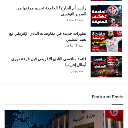
ص
رادس أم الخارج؟ الجامعة تحسم موقفها من
ح
السوبر التونسي
ي
منذ 17 ساعة
ة
س
تطورات جديدة في مفاوضات النادي الإفريقي مع
ت
نعيم السليتي
ن
منذ 19 ساعة
ه
ا
ر
قائمة منافسي النادي الإفريقي قبل قرعة دوري
و
أبطال إفريقيا
س
منذ يومين
ن
ض
ط
ر
Featured Posts
ع
ن
د
ع
ه
ا
ا
ج