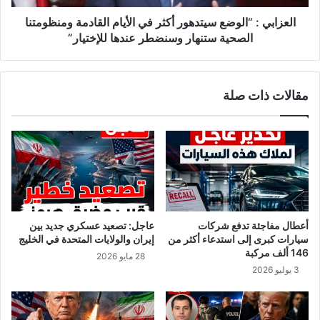
ت
“
ب
ا
العزابي : “الوضع سيتدهور أكثر في الأيام القادمة ومنظومتنا
ا
ل
الصحية ستنهار وسنضطر عندها للإختيار”
ل
و
ك
ض
و
ع
مقالات ذات صلة
ر
س
و
ي
ن
ت
ا
د
ق
ه
ا
و
د
ر
م
أ
ة
ك
أعطال مفاجئة تدفع شركات
عاجل: تصعيد عسكري جديد بين
م
ث
سيارات كبرى إلى استدعاء أكثر من
إيران والولايات المتحدة في الخليج
ن
ر
146 ألف مركبة
28 مايو 2026
ت
ف
3 يوليو 2026
و
ي
ن
ا
س
ل