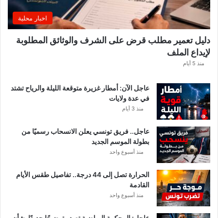
ا
غً
اخبار محلية
ا
ه
دليل تعمير مطلب قرض على الشرف والوثائق المطلوبة
ا
لإيداع الملف
مً
ا
منذ 5 أيام
عاجل الآن: أمطار غزيرة متوقعة الليلة والرياح تشتد
في عدة ولايات
منذ 3 أيام
عاجل.. فريق تونسي يعلن الانسحاب رسميًا من
بطولة الموسم الجديد
منذ أسبوع واحد
الحرارة تصل إلى 44 درجة.. تفاصيل طقس الأيام
القادمة
منذ أسبوع واحد
عاجل: المحكمة الرياضية تصدر توضيحًا جديدًا بشأن