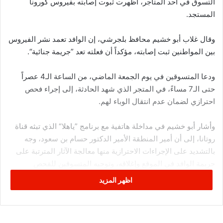
التسوق في أحد المتاجر، أظهرت ثبوت إصابته بفيروس كورونا
المستجد.
وقال غلاب أبو خشيم محافظ بلجرشي، إن الوافد تعمد نشر الفيروس
بين المواطنين ثبت إصابته، مؤكداً أن فعلته تعد ”جريمة جنائية“.
ودعا المتسوقين في يوم الجمعة الماضي، من الساعة الـ4 عصراً
حتى الـ7 مساءً، في المتجر الذي شهد الحادثة، إلى إجراء فحص
احترازي لضمان عدم انتقال الوباء لهم.
وأشار أبو خشيم في مداخلة هاتفية مع برنامج ”ياهلا“ الذي تبثه قناة
روتانا، إلى أن أمير المنطقة الأمير الدكتور حسام بن سعود، وجه
بالتشديد على الإجراءات الاحترازية منها معالجة الآثار المترتبة على
جريمة الوافد في الموقع وإغلاقه، وتوجيه المتسوقين للفحص
للاحتياط ومن ضمنهم 47 عاملاً مخالطاً للوافد.
اظهر المزيد