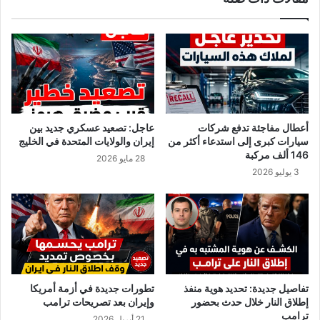
ي
ا
ش
ر
و
ا
ا
ة
ر
ش
ع
ب
ق
ا
س
ب
أعطال مفاجئة تدفع شركات
عاجل: تصعيد عسكري جديد بين
ن
ق
سيارات كبرى إلى استدعاء أكثر من
إيران والولايات المتحدة في الخليج
ط
س
146 ألف مركبة
28 مايو 2026
ي
ن
3 يوليو 2026
ن
ط
ة
ي
ن
ة
و
ا
ل
ت
تفاصيل جديدة: تحديد هوية منفذ
تطورات جديدة في أزمة أمريكا
ر
إطلاق النار خلال حدث بحضور
وإيران بعد تصريحات ترامب
ج
ترامب
21 أبريل 2026