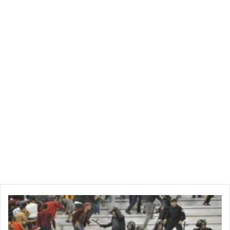
ا
ح
د