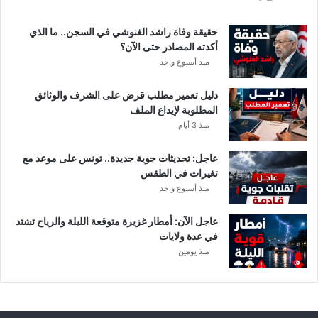
ة
د
حقيقة وفاة راشد الغنوشي في السجن.. ما الذي
و
أكدته المصادر حتى الآن؟
ر
منذ أسبوع واحد
ي
أ
دليل تعمير مطلب قرض على الشرف والوثائق
ب
المطلوبة لإيداع الملف
ط
منذ 3 أيام
ا
ل
عاجل: تحديثات جوية جديدة.. تونس على موعد مع
إ
تغيرات في الطقس
ف
منذ أسبوع واحد
ر
ي
ق
عاجل الآن: أمطار غزيرة متوقعة الليلة والرياح تشتد
ي
في عدة ولايات
ا
منذ يومين