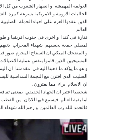
العولمة المهمشة و انصهار الشعوب من كل الاع
الجاليات الاروبية و الامريكية بسرعة كبيرة 
العالم
فتارة في كندا و اخرى في جنوب افريقيا و طورا
لمصلي جمعة نحسبهم شهداء المحراب ذنبهم ا
و المضحك المبكي ان السفاح المجرم صور فيل
المسيحيين الذين قاموا بنفس عملية الاغتيالات
و هو ما يؤكد ما ذهبنا اليه في مقدمتنا ان ال
الصليب الذي اقترن مع النجمة السداسية لليسه
ان الاسلام براء مما يفترون .
شخصيا اعتبر ان الجهاد الحقيقي بمعنى ثقافة
اما بقية العالم فيسمع فيها الاذان من القط
فالحمد للله رب العالمين و رحم الله شهداء ال