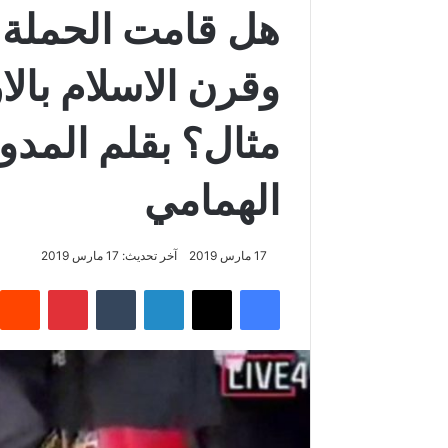
وقرن الاسلام بالا
مثال؟ بقلم المد
الهمامي
17 مارس 2019
آخر تحديث: 17 مارس 2019
فيسبوك
‫X
لينكدإن
‏Tumblr
بينتيريست