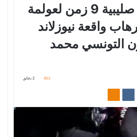
هل قامت الحملة صليبية 9 زمن لعولمة
رهاب واقعة نيوزلاند
ون التونسي محمد
602
2 دقائق
‏Reddit
‏VKontakte
Odnoklassniki