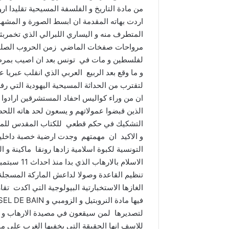
من مادة التاريخ و الفلسفة المسيحية تقليدا اروب
اردت بهاته المقدمة ان ابسط الصورة و المشهد 
المتطرف منه و اليساري اللبرالي الذي تخمربثق
مرواحات صفخات الماضي زمن الحروب الصليب
لفلسطين و مات في تونس بعد ان اصيب بمرض
و ما وقع بعد الربيع العربي الذي انقلب عبريا ع
الذين قبضوا عمولاتهم و يسعون لحد هاته اللحظ
التشكيك في حكم قطعي للكتاب المقدس للمسل
و الاكيد ان مهمتهم وجدت ارضية خصبة داخليا و
التونسية لكبوة اسلامية زادها رونقا ماكينة و ا
تنظيم القاعدة وصولا لداعش الماركة المسجلة
لتصديرها لمن سيقعون في مصيدة الارهاب و الك
للاسف انها الحقيقة التي يخفيها الغرب على م