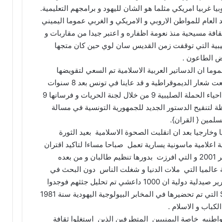
يا غربيا امريكي مثلما هو الشان لليهود و برامجهم التعليمية.
العام للمواطن الاروبي و الامريكي و الغربي عموما اليميني
افة مسيحية منذ نعومة اظفاره و اعتبر جيدا من مقاربات و
ية التي توقفت زمن القديس سان لوي حين كان متجها
 الطاعون .
موما ان الدساتير العربية الاسلامية تم السعي لتقويضها
لتقترب من الحداثة المسيحية اليهودية التي رفعت شعار الديموقراطية و قد عاينا في تونس بعد 8 سنوات
ان من وراء كواليس احفاد المستشرقين ارادوا احياء الحملة الصليبية 9 من خلال لجنة الحريات و فرسانها 9
ة لتنقيح الدستور الجديد للجمهورية التونسية في مسالة
مين { القران}.
خارجيا بعد ان انقلبت الصحوة الاسلامية بعيد الثورة
لة اعلامية ماسونية يسارية تعمل صباحا مساءا لتاكيد اقتران
الاسلام بالارهاب الذي بدا منذ احداث 11 سبتمبر 2001 و التي افرزت بدورها تنظيم طالبان و من بعده
 عالميا التي ملات الدنيا و شغلت الناس دون البحث في
الغازها الاستخبارتية البيولوجية التي اكدت تقارير صيدلية دولية ان 1000 داعشي تم تحليل جثثهم فوجدوا
فيها مادة النروبتيل و الزومبي و SEL DE BAIN التي تم تحضيرها في المخابر البيولوجية اليهودية سنة 1981
باب و الاسلام .
واطنيه خاصة اليمنييين المتطرفين الذين استغلوا ثقافة