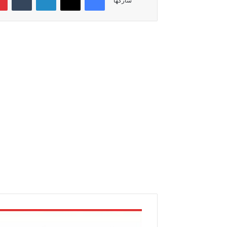
شاركها
ب
ا