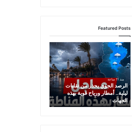
Featured Posts
ا
ل
ر
ص
د
ا
منذ 11 ساعة
ل
الرصد الجوي يحذر من تقلبات
ج
ليلية.. أمطار ورياح قوية بهذه
و
الجهات
ي
ي
ح
ذ
ر
م