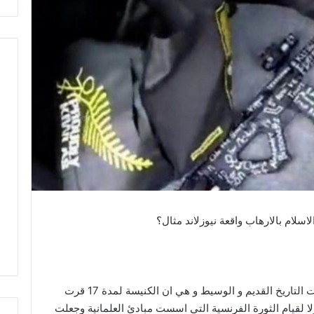
تغريدة اكاديمية يعرفها كل دكاترة و بروفاسورات التاريخ القديم و الوسيط و هي ان الكنيسة لمدة 17 قرت
ا لقيام الثورة الفرنسية التي اسست مبادئ العلمانية وجعلت