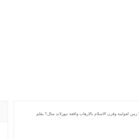
هل قامت الحملة صليبية 9 زمن لعولمة وقرن الاسلام بالارهاب واقعة نيوزلاند مثال؟ بقلم