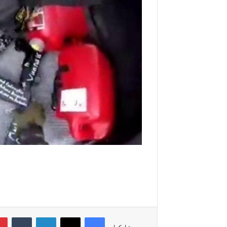
فيسبوك
‫X
لينكدإن
‏Tumblr