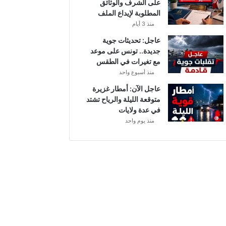
على الشرف والوثائق
ي
المطلوبة لإيداع الملف
ا
منذ 3 أيام
ح
ق
عاجل: تحديثات جوية
و
جديدة.. تونس على موعد
ي
مع تغيرات في الطقس
ة
منذ أسبوع واحد
ب
عاجل الآن: أمطار غزيرة
ه
متوقعة الليلة والرياح تشتد
ذ
في عدة ولايات
ه
منذ يوم واحد
ا
ل
ج
ه
ا
ت