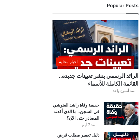
Popular Posts
ن
ت
ق
ل
ب
ا
ت
ل
ي
اخبار محلية
ل
ي
الرائد الرسمي ينشر تعيينات جديدة..
ة
القائمة الكاملة للأسماء
.
منذ أسبوع واحد
.
أ
حقيقة وفاة راشد الغنوشي
م
في السجن.. ما الذي أكدته
ط
المصادر حتى الآن؟
ا
ر
منذ 7 أيام
و
دليل تعمير مطلب قرض
ر