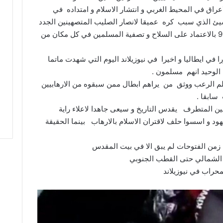
راق في المحيط الغربي و انتشار الاسلام و امتداده في
الشيئ الذي سبب كره عميقا لانصار الصليب المتصهينين الجدد
الذين عقدوا العزم على احياء الحملة الصليبية 9 بالاعتماد على السلاح و تصفية المسلمين في كل مكان من
 في ايطاليا و اخيرا في نيوزيلاند اليوم التي شهدت ماتما
لوحيد انهم مسلمون .
م الرعب ووثق من يراهم ابطال ممن سبقوه من الارهابيين
 سابقا .
يمين المتطرف يقدس التاريخ و سيعى جاهدا لاعلاء راية
ود و اسسوا حلف لاقتران الاسلام بالارهاب بينما الحقيقة
 زمن الفتوحات لم يبق الا في بيت المقدس
ب الشمالي حتى القطب الجنوبي
محراب في نيوزيلاند