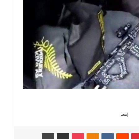
إتبعنا
بينتيريست
‏Reddit
‏VKontakte
Odnoklassniki
‫Pocket
مشاركة عبر البريد
طباعة