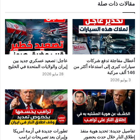
مقالات ذات صلة
ف
ا
ا
ش
ل
ر
ر
ف
ض
ا
ع
ل
د
ي
ن
أعطال مفاجئة تدفع شركات
عاجل: تصعيد عسكري جديد بين
م
سيارات كبرى إلى استدعاء أكثر من
إيران والولايات المتحدة في الخليج
ن
146 ألف مركبة
28 مايو 2026
ا
3 يوليو 2026
ل
ص
ي
د
ل
ي
ا
ت
تفاصيل جديدة: تحديد هوية منفذ
تطورات جديدة في أزمة أمريكا
و
إطلاق النار خلال حدث بحضور
وإيران بعد تصريحات ترامب