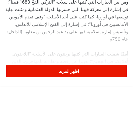
ومن بين العبارات التي كتبها على سلاحه “التركي الفجّ 1683 فيينا”؛
في إشارة إلى معركة فيينا التي خسرتها الدولة العثمانية ومثلت نهاية
توسعها في أوروبا، كما كتب على أحد الأسلحة “وقف تقدم الأمويين
الأندلسيين في أوروبا”؛ في إشارة إلى الفتح الإسلامي للأندلس،
وتأسيس إمارة إسلامية فيها على يد عبد الرحمن بن معاوية (الداخل)
عام 756م.
أيضًا شملت العبارات التي كتبها برينتون على الأسلحة “اللاجئون..
أهلا بكم في الجحيم”؛ تعبيرا عن رفضه ومعاداته للمهاجرين، الذين
اعتبرهم غزاة يحاولون استبدال شعوب أوروبا. أما عبارة “تور 732”
اظهر المزيد
فتشير إلى معركة دارت في أكتوبر 732م في موقع بين مدينتي
بواتييه وتور الفرنسيتين، وتعرف أيضا باسم “بلاط الشهداء” وكانت
بين المسلمين تحت لواء الدولة الأموية بقيادة والي الأندلس عبد
الرحمن الغافقي من جهة، وقوات الفرنجة والبورغنديين بقيادة شارل
مارتل من جهة أخرى، وانتهت بانتصار قوات الفرنجة وانسحاب جيش
المسلمين بعد مقتل قائده عبد الرحمن الغافقي.
ونشر صور للأسلحة المستخدمة في الهجوم عبر حسابه على تويتر،