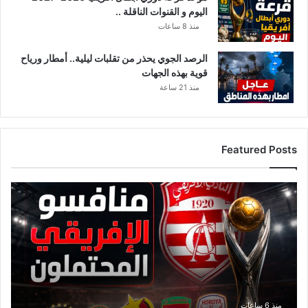
اليوم و القنوات الناقلة ..
منذ 8 ساعات
الرصد الجوي يحذر من تقلبات ليلية.. أمطار ورياح
قوية بهذه الجهات
منذ 21 ساعة
Featured Posts
ق
ا
ئ
م
ة
م
ن
ا
ف
منذ 6 ساعات