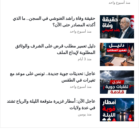
ع
منذ أسبوع واحد
ة
د
حقيقة وفاة راشد الغنوشي في السجن.. ما الذي
و
أكدته المصادر حتى الآن؟
ر
منذ أسبوع واحد
ي
أ
دليل تعمير مطلب قرض على الشرف والوثائق
ب
المطلوبة لإيداع الملف
ط
منذ 3 أيام
ا
ل
عاجل: تحديثات جوية جديدة.. تونس على موعد مع
إ
تغيرات في الطقس
ف
منذ أسبوع واحد
ر
ي
ق
عاجل الآن: أمطار غزيرة متوقعة الليلة والرياح تشتد
ي
في عدة ولايات
ا
منذ يومين