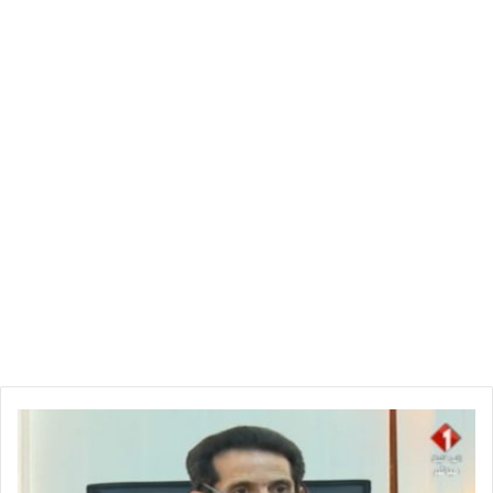
وذلك قبل الحادث بيومين، بالإضافة لكتابته أسماء منفذي الهجوم
على مسجد بكندا 2017 ومسجد بإيطاليا 2018.
ع
ا
ج
ل