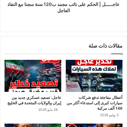
مع
عاجـــــل | الحكم على نائب مجمد ب120 سنة سجنا مع النفاذ
• تدعو أوكرانيا أمهات القوات الروسية التي تم أسرها للحضور
النفاذ
العاجل
وإحضار أبنائهن • الناقد المسجون في الكرملين أليكسي نافالني
العاجل
يحث الروس على الاحتجاج يوميًا ضد الغزو • تحذو الولايات المتحدة
حذو الاتحاد الأوروبي في استهداف بيلاروسيا حليفة روسيا بفرض
عقوبات على دعمها الغزو
مقالات ذات صلة
أعطال مفاجئة تدفع شركات
عاجل: تصعيد عسكري جديد بين
سيارات كبرى إلى استدعاء أكثر من
إيران والولايات المتحدة في الخليج
146 ألف مركبة
28 مايو 2026
3 يوليو 2026