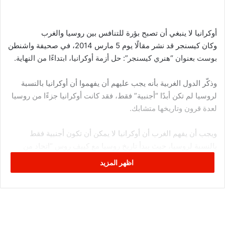
أوكرانيا لا ينبغي أن تصبح بؤرة للتنافس بين روسيا والغرب
وكان كيسنجر قد نشر مقالًا يوم 5 مارس 2014، في صحيفة واشنطن
بوست بعنوان “هنري كيسنجر”: حل أزمة أوكرانيا، ابتداءًا من النهاية.
وذكّر الدول الغربية بأنه يجب عليهم أن يفهموا أن أوكرانيا بالنسبة
لروسيا لم تكن أبدًا “أجنبية” فقط، فقد كانت أوكرانيا جزءًا من روسيا
لعدة قرون وتاريخها متشابك.
ويجب أن يفهم الغرب أن أوكرانيا لا يمكن أن تكون أجنبية فقط
بالنسبة لروسيا، حيث يبدأ تاريخ روسيا مع كييف روس “اتحاد من
القرون الوسطى يضم أجزاء من روسيا وأوكرانيا”، واليوم، يوجد
اظهر المزيد
مركزها في كييف، عاصمة أوكرانيا.
وحتى المنشقين مثل ألكسندر سولجينتسين “الكاتب الروسي الشهير
الراحل”، وجوزيف برودسكي “الشاعر الروسي الراحل” كانا يصران
على أن أوكرانيا جزء لا مفر منه من التاريخ الروسي”، كتب وزير