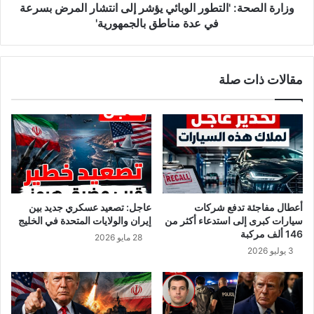
ن
ة
وزارة الصحة: 'التطور الوبائي يؤشر إلى انتشار المرض بسرعة
ا
:
في عدة مناطق بالجمهورية'
ف
'
ي
ا
ت
ل
مقالات ذات صلة
و
ت
ن
ط
س
و
ر
ا
ل
و
ب
ا
أعطال مفاجئة تدفع شركات
عاجل: تصعيد عسكري جديد بين
ئ
سيارات كبرى إلى استدعاء أكثر من
إيران والولايات المتحدة في الخليج
ي
146 ألف مركبة
28 مايو 2026
ي
3 يوليو 2026
ؤ
ش
ر
إ