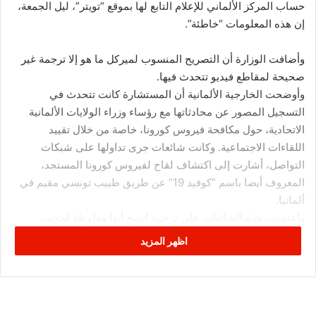
حساب المركز الألماني للإعلام التابع لها بموقع “تويتر”، ليل الجمعة،
إن هذه المعلومات “خاطئة”.
وأضافت الوزارة أن التصريح المنسوب لميركل ما هو إلا ترجمة غير
صحيحة لمقاطع فيديو تتحدث فيها.
وأوضحت الخارجية الألمانية أن المستشارة كانت تتحدث في
التسجيل المصور عن محادثاتها مع رؤساء وزراء الولايات الألمانية
الاتحادية، حول مكافحة فيروس كورونا، خاصة من خلال تقييد
اللقاءات الاجتماعية. وكانت شائعات جرى تداولها على شبكات
التواصل، أشارت إلى اكتشاف لقاح لفيروس كورونا المستجد،
المعروف أيضا باسم “كوفيد 19” عن طريق طبيب تونسي مقيم في
ألمانيا.
واعتمدت هذه الشائعات على ترجمة اتضح أنها مغلوطة لحديث
ميركل في أحد المؤتمرات الصحفية بشأن الفيروس، قبل أيام.
اظهر المزيد