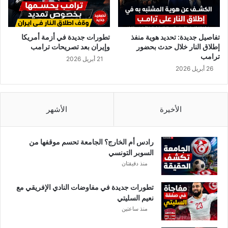
ل
ى
ا
ن
تفاصيل جديدة: تحديد هوية منفذ
تطورات جديدة في أزمة أمريكا
ت
إطلاق النار خلال حدث بحضور
وإيران بعد تصريحات ترامب
ش
ترامب
21 أبريل 2026
ا
26 أبريل 2026
ر
ا
ل
م
الأخيرة
الأشهر
ر
ض
ب
رادس أم الخارج؟ الجامعة تحسم موقفها من
س
السوبر التونسي
ر
منذ دقيقتان
ع
ة
تطورات جديدة في مفاوضات النادي الإفريقي مع
ف
نعيم السليتي
ي
منذ ساعتين
ع
د