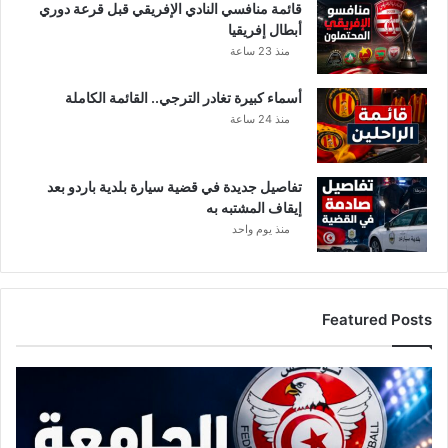
قائمة منافسي النادي الإفريقي قبل قرعة دوري
ة
أبطال إفريقيا
م
منذ 23 ساعة
ن
ا
أسماء كبيرة تغادر الترجي.. القائمة الكاملة
ط
منذ 24 ساعة
ق
ب
ا
ل
تفاصيل جديدة في قضية سيارة بلدية باردو بعد
ج
إيقاف المشتبه به
م
منذ يوم واحد
ه
و
ر
ي
Featured Posts
ة
'
ر
ا
د
س