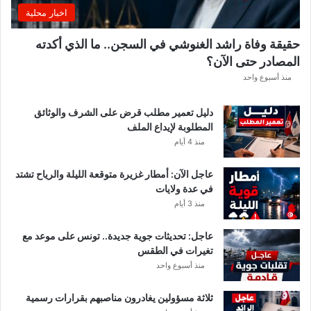
و
اخبار محلية
ق
ف
حقيقة وفاة راشد الغنوشي في السجن.. ما الذي أكدته
ه
المصادر حتى الآن؟
ا
م
منذ أسبوع واحد
ن
ا
دليل تعمير مطلب قرض على الشرف والوثائق
ل
المطلوبة لإيداع الملف
س
منذ 4 أيام
و
ب
عاجل الآن: أمطار غزيرة متوقعة الليلة والرياح تشتد
ر
في عدة ولايات
ا
منذ 3 أيام
ل
ت
عاجل: تحديثات جوية جديدة.. تونس على موعد مع
و
تغيرات في الطقس
ن
منذ أسبوع واحد
س
ي
ثلاثة مسؤولين يغادرون مناصبهم بقرارات رسمية