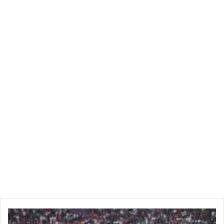
كأس
العالم