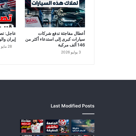
ل
خ
ف
ي
ة
أعطال مفاجئة تدفع شركات
عاجل: تص
«
سيارات كبرى إلى استدعاء أكثر من
إيران والو
ا
146 ألف مركبة
28 مايو 2026
ل
3 يوليو 2026
م
ل
ك
»
Last Modified Posts