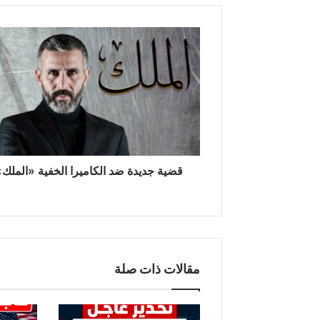
ق
ض
ي
ة
ج
د
ي
د
ة
ض
قضية جديدة ضد الكاميرا الخفية «الملك
د
ا
ل
ك
ا
م
مقالات ذات صلة
ي
ر
ا
ا