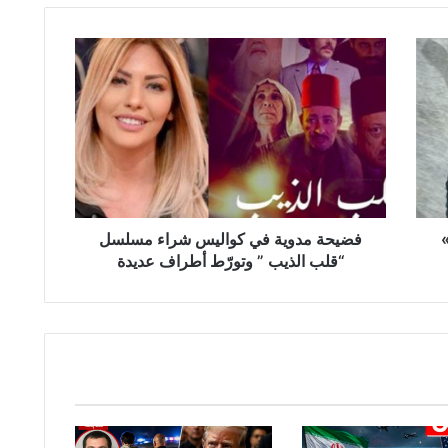
ف
ض
ي
ح
ة
م
د
و
ي
»
ة
فضيحة مدوية في كواليس شراء مسلسل
ف
“قلب الذيب ” وتورّط أطراف عديدة
ي
ك
و
ا
ل
ي
س
ش
ر