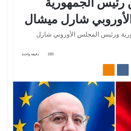
ن رئيس الجمهورية
لأوروبي شارل ميشال
ورية ورئيس المجلس الأوروبي شارل
285
دقيقة واحدة
‏Reddit
‏VKontakte
Odnoklassniki