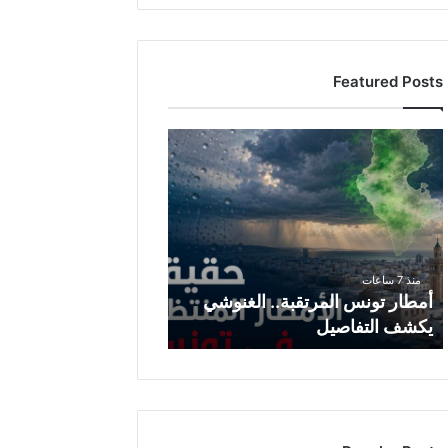
Featured Posts
أ
م
ط
ا
ر
ت
و
منذ 7 ساعات
ن
أمطار تونس المرتقبة.. الغنوشي
س
يكشف التفاصيل
ا
ل
م
ر
ت
ق