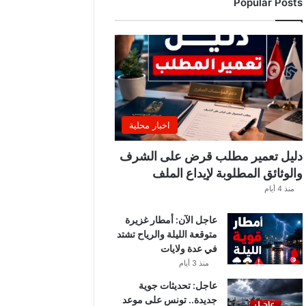
Popular Posts
ب
ة
.
.
ا
ل
غ
ن
و
اخبار محلية
ش
ي
دليل تعمير مطلب قرض على الشرف
ي
والوثائق المطلوبة لإيداع الملف
ك
منذ 4 أيام
ش
ف
عاجل الآن: أمطار غزيرة
ا
متوقعة الليلة والرياح تشتد
ل
في عدة ولايات
ت
ف
منذ 3 أيام
ا
عاجل: تحديثات جوية
ص
جديدة.. تونس على موعد
ي