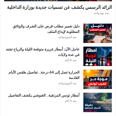
ل
الرائد الرسمي يكشف عن تسميات جديدة بوزارة الداخلية
ن
منذ يوم واحد
ا
د
ي
دليل تعمير مطلب قرض على الشرف والوثائق
ا
المطلوبة لإيداع الملف
ل
منذ أسبوع واحد
إ
ف
عاجل الآن: أمطار غزيرة متوقعة الليلة والرياح تشتد
ر
في عدة ولايات
ي
منذ 6 أيام
ق
ي
الحرارة تصل إلى 44 درجة.. تفاصيل طقس الأيام
ب
القادمة
ع
منذ أسبوع واحد
د
خ
أمطار تونس المرتقبة.. الغنوشي يكشف التفاصيل
ل
منذ 3 أيام
ا
ف
م