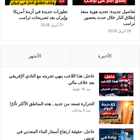
م
ت
و
و
تفاصيل جديدة: تحديد هوية منفذ
تطورات جديدة في أزمة أمريكا
ا
ن
إطلاق النار خلال حدث بحضور
وإيران بعد تصريحات ترامب
ط
س
ترامب
21 أبريل 2026
ن
ل
26 أبريل 2026
آ
ي
خ
ص
ر
ب
ح
الأخيرة
الأشهر
ا
ل
ع
عاجل: هذا اللاعب ينهي تجربته مع النادي الإفريقي
د
بعد خلاف مالي
د
منذ 19 دقيقة
ا
ل
الحرارة تصعد من جديد.. هذه المناطق الأكثر تأثرًا
ج
منذ 5 ساعات
م
ل
ي
عاجل: حقيقة ارتفاع أسعار الماء المعدني في
9
تونس