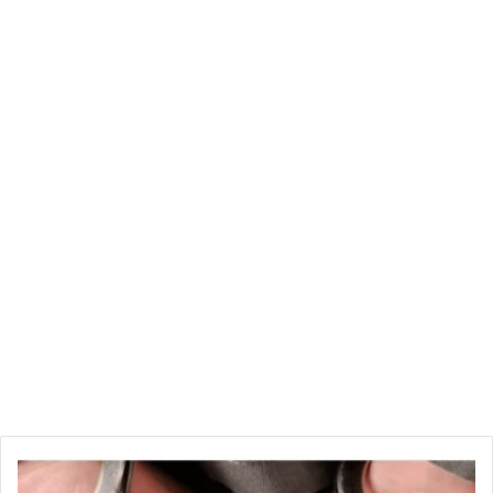
وبين الحين والآخر، تشهد مناطق متفرقة هجمات ضد الجيش
والشرطة والمدنيين، لكن وتيرتها خفت خلال العامين الماضيين.
وتبنى معظم تلك الهجمات تنظيم “ولاية سيناء”، الفرع المصري
لتنظيم “داعش” الإرهابي.
ا
ل