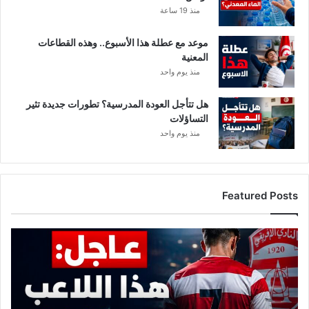
9
منذ 19 ساعة
4
ح
موعد مع عطلة هذا الأسبوع.. وهذه القطاعات
ا
المعنية
ل
منذ يوم واحد
ة
.
.
هل تتأجل العودة المدرسية؟ تطورات جديدة تثير
ا
التساؤلات
ل
منذ يوم واحد
ت
ف
ا
ص
Featured Posts
ي
ل
ع
ا
ج
ل
:
ه