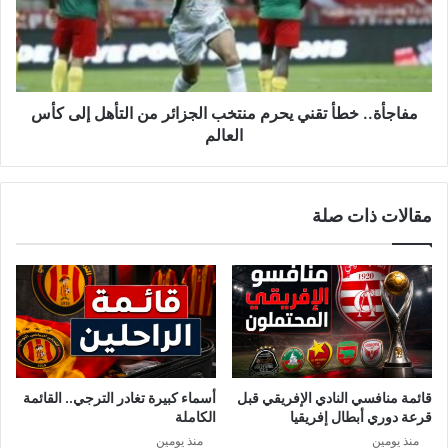
منتخب
الجزائر
من
التأهل
إلى
كأس
مفاجأة.. خطأ تقني يحرم منتخب الجزائر من التأهل إلى كأس
العالم
العالم
مقالات ذات صلة
قائمة منافسي النادي الإفريقي قبل
أسماء كبيرة تغادر الترجي.. القائمة
قرعة دوري أبطال إفريقيا
الكاملة
منذ يومين
منذ يومين