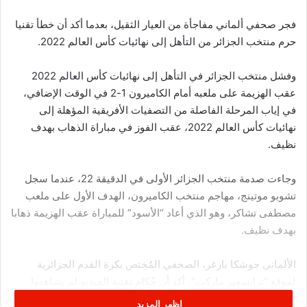
فجر صحفي ألماني مفاجأة من العيار الثقيل، بعدما أكد أن خطأ تقنيا
حرم منتخب الجزائر من التأهل إلى نهائيات كأس العالم 2022.
وفشل منتخب الجزائر في التأهل إلى نهائيات كأس العالم 2022
عقب الهزيمة على ملعبه أمام الكاميرون 1-2 في الوقت الإضافي،
في إياب المرحلة الفاصلة من التصفيات الأفريقية المؤهلة إلى
نهائيات كأس العالم 2022، عقب الفوز في مباراة الذهاب بهدف
نظيف.
وجاءت صدمة منتخب الجزائر الأولى في الدقيقة 22، عندما سجل
تشوبو موتينج، مهاجم منتخب الكاميرون، الهدف الأول على ملعب
مصطفى تشاكر، وهو الذي أعاد “الأسود” للمباراة عقب الهزيمة ذهابا
بهدف نظيف.
الألماني جوشكا بارغر، الصحفي المُختص بكرة القدم الجزائرية
لموقع “ترانسفير ماركت”، أكد أن حُكام تقنية الفيديو لم يشاهدوا
إعادة الهدف بسبب خطأ تقني، وهو ما منعهم من رؤية مخالفة تعرض
اظهر المزيد