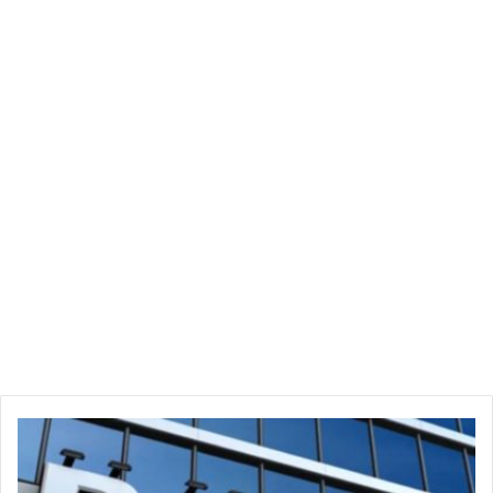
3
م
ؤ