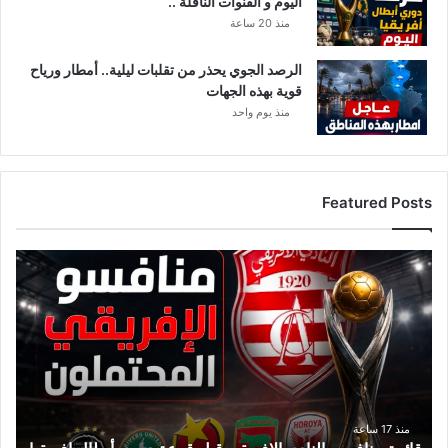
اليوم و القنوات الناقلة ..
منذ 20 ساعة
الرصد الجوي يحذر من تقلبات ليلية.. أمطار ورياح
قوية بهذه الجهات
منذ يوم واحد
Featured Posts
ق
ا
ئ
م
ة
م
ن
ا
ف
منذ 17 ساعة