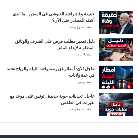
ة
د
حقيقة وفاة راشد الغنوشي في السجن.. ما الذي
و
أكدته المصادر حتى الآن؟
ر
منذ أسبوع واحد
ي
أ
دليل تعمير مطلب قرض على الشرف والوثائق
ب
المطلوبة لإيداع الملف
ط
منذ 4 أيام
ا
ل
عاجل الآن: أمطار غزيرة متوقعة الليلة والرياح تشتد
إ
في عدة ولايات
ف
منذ يومين
ر
ي
ق
عاجل: تحديثات جوية جديدة.. تونس على موعد مع
ي
تغيرات في الطقس
ا
منذ أسبوع واحد