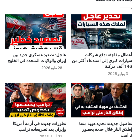
و
ا
ن
و
س
ل
ة
م
ص
ن
و
أعطال مفاجئة تدفع شركات
عاجل: تصعيد عسكري جديد بين
ع
سيارات كبرى إلى استدعاء أكثر من
إيران والولايات المتحدة في الخليج
م
146 ألف مركبة
28 مايو 2026
ن
3 يوليو 2026
ا
ل
ح
ش
ر
ا
ت
!
تفاصيل جديدة: تحديد هوية منفذ
تطورات جديدة في أزمة أمريكا
إطلاق النار خلال حدث بحضور
وإيران بعد تصريحات ترامب
ترامب
21 أبريل 2026