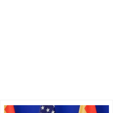
الديمقراطية الليبرالية
وفي تصريحات لشبكة “فوكس نيوز”، رأى ماكجريجور أنه “لا ينبغي
للغرب أن يتدخل في الصراع بين روسيا وأوكرانيا”، حيث قال الخبير
العسكري الأمريكي: “هذه ليست الديمقراطية الليبرالية.. المثال
الساطع الذي يقوله الجميع.. أعتقد أننا بحاجة إلى البقاء خارجها.
يعتقد الشعب الأمريكي أننا يجب أن نبقى خارجها، ويعتقد الأوروبيون
أننا يجب أن نبقى خارجها. ويجب علينا التوقف عن شحن الأسلحة
وتشجيع الأوكرانيين على الموت في مسعى ميؤوس منه”.
معاقبة روسيا
وعند سؤاله من قبل “فوكس نيوز” عما إذا كان يعتقد أنه “لا ينبغي
معاقبة روسيا وأنه ينبغي السماح لها بغزو وضم أوكرانيا”، قال
ماكجريجور: “نعم، بالتأكيد”.
وأضاف: “لا أرى أي سبب يدعو إلى القتال مع الروس بشأن شيء
يتحدثون عنه منذ سنوات، اخترنا ببساطة تجاهله.. لن نرسل قواتنا
للقتال، لكننا نحث الأوكرانيين على الموت بلا فائدة في معركة لا
الصين
يمكنهم الفوز بها.. سنخلق أزمة إنسانية أكبر بكثير من أي شيء رأيته
تصعد