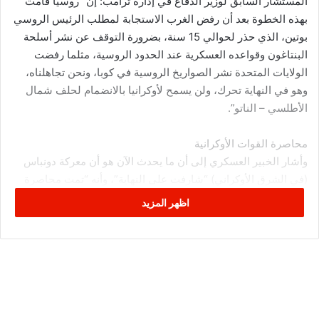
المستشار السابق لوزير الدفاع في إدارة ترامب: إن “روسيا قامت
بهذه الخطوة بعد أن رفض الغرب الاستجابة لمطلب الرئيس الروسي
بوتين، الذي حذر لحوالي 15 سنة، بضرورة التوقف عن نشر أسلحة
البنتاغون وقواعده العسكرية عند الحدود الروسية، مثلما رفضت
الولايات المتحدة نشر الصواريخ الروسية في كوبا، ونحن تجاهلناه،
وهو في النهاية تحرك، ولن يسمح لأوكرانيا بالانضمام لحلف شمال
الأطلسي – الناتو”.
محاصرة القوات الأوكرانية
وأشار الخبير العسكري إلى أن ما يحدث الآن هو أن معركة دونباس
(في الشرق الأوكراني) “شارفت على النهاية”، وأنه “تمت محاصرة
القوات الأوكرانية وقطع الإمدادات عنها، وإذا لم تبدأ القوات الأوكرانية
اظهر المزيد
هناك بالاستسلام في الـ24 ساعة المقبلة، فسوف يقضى عليها”.
ولفت إلى أنه لهذا السبب “الرئيس الأوكراني فلاديمير زيلينسكي
وافق على بدء المفاوضات مع ممثلي بوتين.. اللعبة انتهت، وسوف
يتفاوض للحصول على أفضل صفقة ممكنة..”.