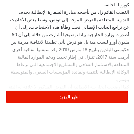
كورونا الخانقة .
الغضب القائم زاد من تأجيجه مبادرة السفارة الإيطالية بحذف
التدوينة المتعلقة بالقرض الموجه إلى تونس، وسط بعض الأحاديث
عن تراجع الجانب الإيطالي تحت وطأة هذه الاحتجاجات، إلى أن
أصدرت وزارة الخارجية بيانا توضيحيا أشارت من خلاله إلى أن 50
مليون أورو ليست هبة بل هو قرض يأتي تطبيقا لاتفاقية مبرمة بين
حكومتي البلدين بتاريخ 18 مارس 2019 وقد سبقتها اتفاقية أخرى
أبرمت سنة 2017، تتنزل في إطار تجديد ودعم الموارد المالية
المتعلقة بالاستثمار الفلاحي والمشاريع الاجتماعية التي ترعاها
الوكالة الإيطالية للتنمية ولفائدة المؤسسات الصغرى والمتوسطة
بتونس.
كما أوضحت الخارجية الإيطالية أن القرض المذكور لا علاقة له البتة
بفيروس كورونا المستجد من قريب أو من بعيد، بل هو دعم كما
اظهر المزيد
أسلفت لفائدة المؤسسات الصغرى والمتوسطة التونسية وله أثر
إيجابي على المؤسسات الاقتصادية الايطالية المنتصبة بتونس.