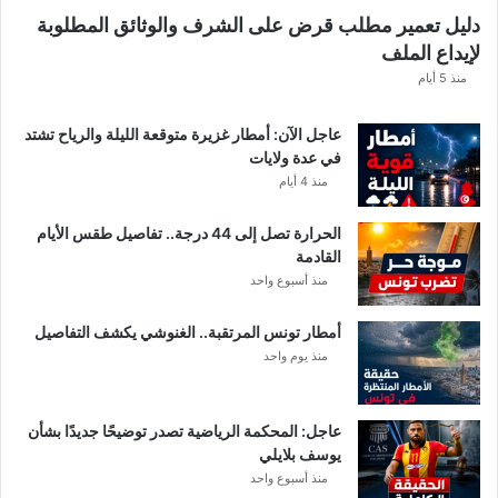
ن
دليل تعمير مطلب قرض على الشرف والوثائق المطلوبة
ح
لإيداع الملف
س
ا
منذ 5 أيام
ب
ا
عاجل الآن: أمطار غزيرة متوقعة الليلة والرياح تشتد
ت
في عدة ولايات
ه
منذ 4 أيام
ف
ي
الحرارة تصل إلى 44 درجة.. تفاصيل طقس الأيام
ا
القادمة
ل
منذ أسبوع واحد
إ
ف
أمطار تونس المرتقبة.. الغنوشي يكشف التفاصيل
ر
منذ يوم واحد
ي
ق
ي
عاجل: المحكمة الرياضية تصدر توضيحًا جديدًا بشأن
يوسف بلايلي
منذ أسبوع واحد