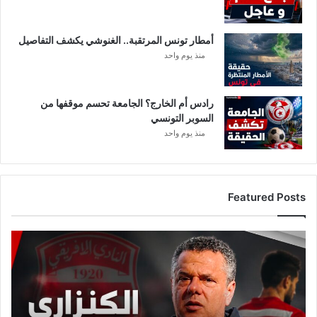
أمطار تونس المرتقبة.. الغنوشي يكشف التفاصيل
منذ يوم واحد
رادس أم الخارج؟ الجامعة تحسم موقفها من
السوبر التونسي
منذ يوم واحد
Featured Posts
ع
ا
ج
ل
:
م