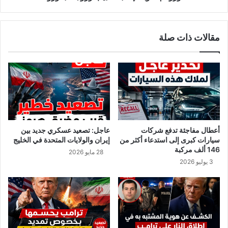
و
ب
ت
ة
و
:
مقالات ذات صلة
ا
إ
ص
ص
ل
ا
م
ب
ن
ة
ا
ط
ف
ب
س
ي
ا
ب
أعطال مفاجئة تدفع شركات
عاجل: تصعيد عسكري جديد بين
ت
و
سيارات كبرى إلى استدعاء أكثر من
إيران والولايات المتحدة في الخليج
ك
ز
146 ألف مركبة
28 مايو 2026
ر
و
3 يوليو 2026
ة
ج
ا
ت
ل
ه
ق
ب
د
ك
م
و