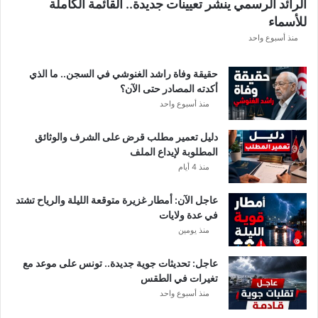
الرائد الرسمي ينشر تعيينات جديدة.. القائمة الكاملة
ق
للأسماء
ر
ع
منذ أسبوع واحد
ة
د
حقيقة وفاة راشد الغنوشي في السجن.. ما الذي
و
أكدته المصادر حتى الآن؟
ر
منذ أسبوع واحد
ي
أ
دليل تعمير مطلب قرض على الشرف والوثائق
ب
المطلوبة لإيداع الملف
ط
منذ 4 أيام
ا
ل
عاجل الآن: أمطار غزيرة متوقعة الليلة والرياح تشتد
إ
في عدة ولايات
ف
منذ يومين
ر
ي
ق
عاجل: تحديثات جوية جديدة.. تونس على موعد مع
ي
تغيرات في الطقس
ا
منذ أسبوع واحد