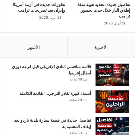
ب
تفاصيل جديدة: تحديد هوية منفذ
تطورات جديدة في أزمة أمريكا
إ
إطلاق النار خلال حدث بحضور
وإيران بعد تصريحات ترامب
ش
ترامب
21 أبريل 2026
ر
26 أبريل 2026
ا
ف
ر
ئ
الأخيرة
الأشهر
ي
س
ا
قائمة منافسي النادي الإفريقي قبل قرعة دوري
ل
أبطال إفريقيا
ح
منذ 19 ساعة
ك
و
أسماء كبيرة تغادر الترجي.. القائمة الكاملة
م
منذ 20 ساعة
ة
تفاصيل جديدة في قضية سيارة بلدية باردو بعد
إيقاف المشتبه به
منذ 21 ساعة