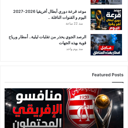
موعد قرعة دوري أبطال أفريقيا 2026-2027
اليوم و القنوات الناقلة ..
منذ 22 ساعة
الرصد الجوي يحذر من تقلبات ليلية.. أمطار ورياح
قوية بهذه الجهات
منذ يوم واحد
Featured Posts
ق
ا
ئ
م
ة
م
ن