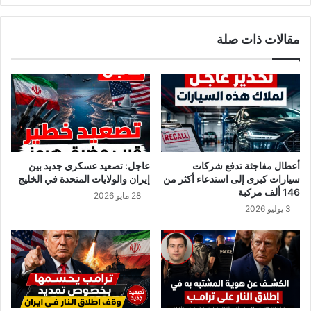
د
ا
م
ئ
مقالات ذات صلة
ف
ي
ي
ة
د
ل
ة
ل
د
و
ل
ة
م
أعطال مفاجئة تدفع شركات
عاجل: تصعيد عسكري جديد بين
ح
سيارات كبرى إلى استدعاء أكثر من
إيران والولايات المتحدة في الخليج
و
146 ألف مركبة
28 مايو 2026
ر
3 يوليو 2026
ج
ل
س
ة
ع
م
ل