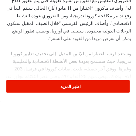
الضروري التعايش مع الفيروس لفترة طويلة حتى يتم تطوير لقاح
له”. وأضاف ماكرون “اعتبارا من 11 مايو (أيار) الحالي سيتم البدأ في
رفع تدابير مكافحة كورونا تدريجيا، ومن الضروري عودة النشاط
الاقتصادي”. وأضاف الرئيس الفرنسي “خلال الصيف المقبل ستكون
الرحلات الدولية محدودة، سنبقى في أوروبا، وحسب تطور الوضع
يمكن أن نفرض مزيدا من القيود على السفر”.
وتستعد فرنسا اعتبارا من الإثنين المقبل، إلى تخفيف تدابير كورونا
تدريجيا، حيث ستسمح بعودة بعض الأنشطة الاقتصادية والتعليمية
وغيرها. ووفق آخر حصيلة، بلغت إصابات كورونا في فرنسا، 203
آلاف و253، توفي منهم 25 ألفا و201. وحتى عصر الثلاثاء، تجاوز عدد
المصابين بالفيروس حول العالم، 3 ملايين و673 ألفا، توفي منهم ما
اظهر المزيد
يزيد على 253 ألفا، وتعافى أكثر من مليون و211 ألفا، وفق موقع
“worldometer” المتخصص برصد ضحايا الفيروس.