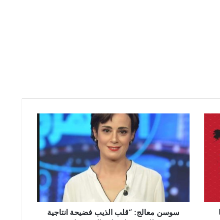
س
و
س
ن
م
ع
ا
ل
ج
:
سوسن معالج: “قلب الذيب فضيحة انتاجية