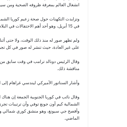
انشغال العالم بمعرفة ظروفه الصحية ومن سي
وتزايدت التكهنات حول صحة زعيم كوريا الشمالي
في 15 أبريل، وهو أحد أهم الاحتفالات في البلاد، بالرغم من أنه دائم الحضور في هذه المناسبات.
على غير العادة، حيث تنشر له صور في كل تجرب
وقال الرئيس دونالد ترامب في وقت سابق من هذ
مناقشة ذلك.
وأشار السناتور الأميركي ليندسي غراهام إلى اع
الشمالية كيم أون جونغ توفي وأن ترتيبات تجر
وأفصح جي سيونغ، وهو منشق كوري شمالي ويوجد
الماضي.