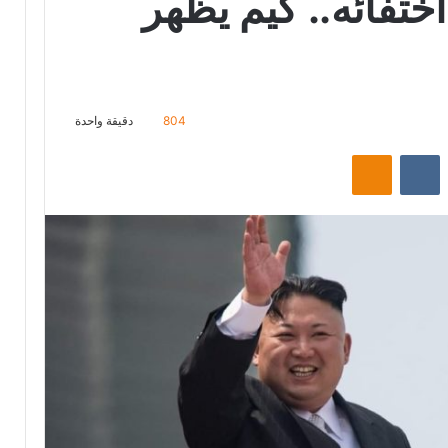
اختفائه.. كيم يظهر
804
دقيقة واحدة
‏Reddit
‏VKontakte
Odnoklassniki