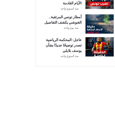
الأيام القادمة
م
منذ أسبوع واحد
ن
ح
أمطار تونس المرتقبة..
ة
الغنوشي يكشف التفاصيل
ب
منذ يوم واحد
ع
د
عاجل: المحكمة الرياضية
ا
تصدر توضيحًا جديدًا بشأن
ل
يوسف بلايلي
ت
منذ أسبوع واحد
ر
ف
ي
ع