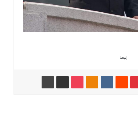
إتبعنا
بينتيريست
‏Reddit
‏VKontakte
Odnoklassniki
‫Pocket
مشاركة عبر البريد
طباعة