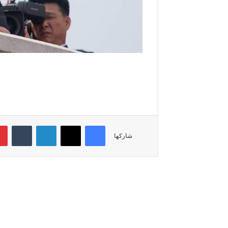
فيسبوك
‫X
لينكدإن
‏Tumblr
شاركها