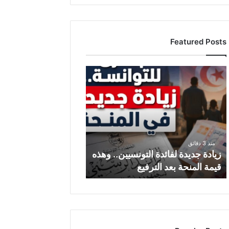
Featured Posts
ز
ي
ا
د
ة
ج
د
منذ 3 دقائق
ي
زيادة جديدة لفائدة التونسيين.. وهذه
د
قيمة المنحة بعد الترفيع
ة
ل
ف
ا
ئ
د