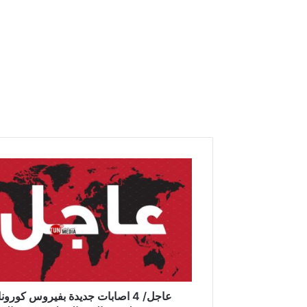
ع
ا
ج
ل
/
4
ا
ص
ا
ب
عاجل/ 4 اصابات جديدة بفيروس كورونا