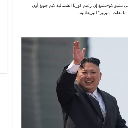
ني تشيو كو-تشنغ إن زعيم كوريا الشمالية كيم جونغ أون
 نقلت “ميرور” البريطانية.