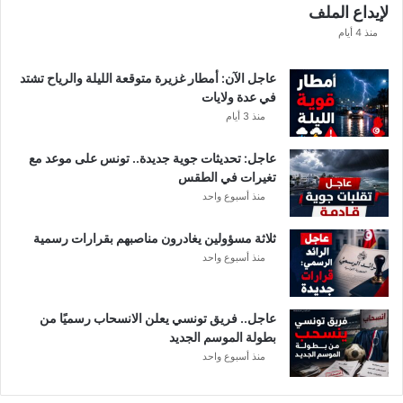
لإيداع الملف
ف
ا
منذ 4 أيام
ل
ت
عاجل الآن: أمطار غزيرة متوقعة الليلة والرياح تشتد
ف
في عدة ولايات
ا
منذ 3 أيام
ص
ي
عاجل: تحديثات جوية جديدة.. تونس على موعد مع
ل
تغيرات في الطقس
منذ أسبوع واحد
ثلاثة مسؤولين يغادرون مناصبهم بقرارات رسمية
منذ أسبوع واحد
عاجل.. فريق تونسي يعلن الانسحاب رسميًا من
بطولة الموسم الجديد
منذ أسبوع واحد