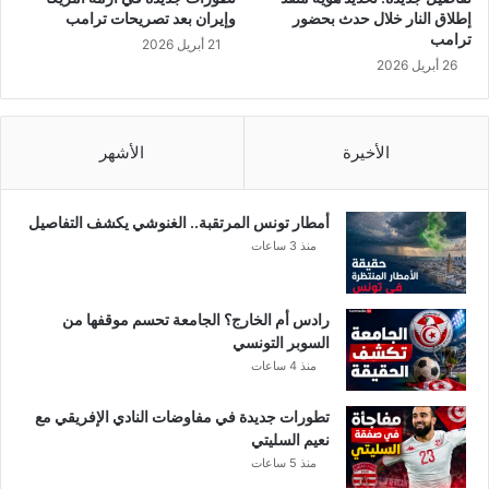
وّ
ف
إطلاق النار خلال حدث بحضور
وإيران بعد تصريحات ترامب
ا
و
ترامب
21 أبريل 2026
ع
ز
26 أبريل 2026
ن
ذ
د
ا
و
ت
3
ا
الأخيرة
الأشهر
ش
ل
ق
و
ق
ق
أمطار تونس المرتقبة.. الغنوشي يكشف التفاصيل
ف
ت
منذ 3 ساعات
ي
؟
ب
!
ا
!
رادس أم الخارج؟ الجامعة تحسم موقفها من
ر
السوبر التونسي
ي
منذ 4 ساعات
س
و
تطورات جديدة في مفاوضات النادي الإفريقي مع
ي
نعيم السليتي
د
منذ 5 ساعات
وّ