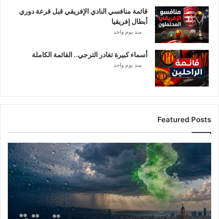
ر
قائمة منافسي النادي الإفريقي قبل قرعة دوري
ف
أبطال إفريقيا
ي
5
منذ يوم واحد
0
م
أسماء كبيرة تغادر الترجي.. القائمة الكاملة
ل
منذ يوم واحد
ي
ا
ر
Featured Posts
أ
م
ط
ا
ر
ت
و