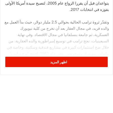
يتواعدان قبل أن يقررا الزواج عام 2005، لتصبح سيدة أمريكا الأولى
بفوزه في انتخابات 2017.
وتقدٌر ثروة ترامب الحالية بحوالي 2.5 مليار دولار، حيث بدأ العمل مع
والده فريد، في مجال العقار بعد أن تخرج من كلية نيويورك
العسكرية، ثم جامعة بنسلفانيا في مجال الاقتصاد. وفي نهاية
السبعينيات، نجح ترامب في توسيع إمبراطورية والده العقارية، من
خلال ضخ استثمارات كبيرة في مشاريع فندقية وسكنية، وخاصة في
مانهاتن بنيويورك ونيوجرسي. وفي عام 1983، افتتح “برج ترامب”
في مانهاتن، وهو يتكون من 58 طابقًا، يتضمن شققًا سكنية والمقر
اظهر المزيد
الرئيسي لمؤسسة ترامب، ثم أنشأ بعد ذلك ستة مبانٍ شاهقة في
تلك المنطقة.