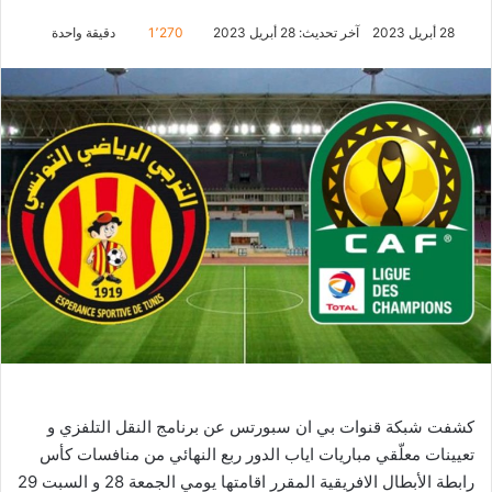
28 أبريل 2023
آخر تحديث: 28 أبريل 2023
1٬270
دقيقة واحدة
كشفت شبكة قنوات بي ان سبورتس عن برنامج النقل التلفزي و
تعيينات معلّقي مباريات اياب الدور ربع النهائي من منافسات كأس
رابطة الأبطال الافريقية المقرر اقامتها يومي الجمعة 28 و السبت 29