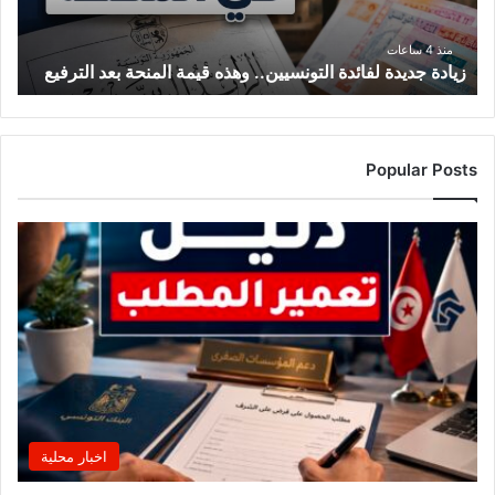
د
ي
د
منذ 4 ساعات
زيادة جديدة لفائدة التونسيين.. وهذه قيمة المنحة بعد الترفيع
ة
ل
ف
ا
ئ
Popular Posts
د
ة
ا
ل
ت
و
ن
س
ي
ي
ن
.
اخبار محلية
.
و