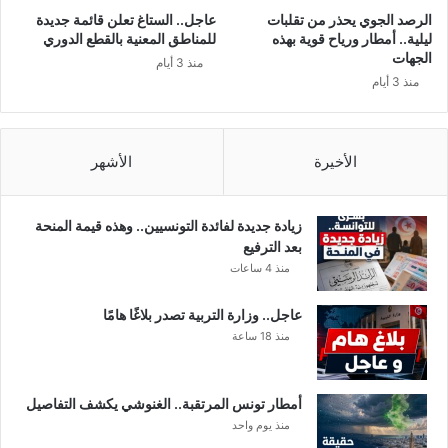
ل
ه
الرصد الجوي يحذر من تقلبات
عاجل.. الستاغ تعلن قائمة جديدة
ي
ا
ليلية.. أمطار ورياح قوية بهذه
للمناطق المعنية بالقطع الدوري
س
ئ
الجهات
منذ 3 أيام
ا
ي
منذ 3 أيام
ل
و
ا
ا
ت
ل
ح
خ
الأخيرة
الأشهر
ا
ل
د
ا
ا
ف
زيادة جديدة لفائدة التونسيين.. وهذه قيمة المنحة
ل
ا
بعد الترفيع
ا
ت
منذ 4 ساعات
ف
و
ر
ا
عاجل.. وزارة التربية تصدر بلاغًا هامًا
ي
ل
منذ 18 ساعة
ق
م
ي
ن
ل
ا
أمطار تونس المرتقبة.. الغنوشي يكشف التفاصيل
ك
و
منذ يوم واحد
ر
ش