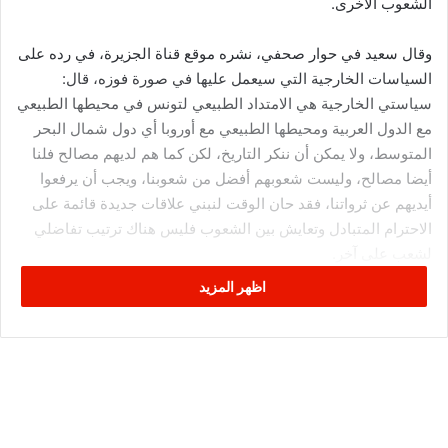
الشعوب الاخرى.
وقال سعيد في حوار صحفي، نشره موقع قناة الجزيرة، في رده على
السياسات الخارجية التي سيعمل عليها في صورة فوزه، قال:
سياستي الخارجية هي الامتداد الطبيعي لتونس في محيطها الطبيعي
مع الدول العربية ومحيطها الطبيعي مع أوروبا أي دول شمال البحر
المتوسط، ولا يمكن أن ننكر التاريخ، لكن كما هم لديهم مصالح فلنا
أيضا مصالح، وليست شعوبهم أفضل من شعوبنا، ويجب أن يرفعوا
أيديهم عن ثرواتنا، فقد حان الوقت لنبني علاقات جديدة قائمة على
الاحترام المتبادل وتعايش بين الشعوب فليس هناك ترتيب تفاضلي
لشعب على آخر.
اظهر المزيد
وبخصوص غياب الشباب التونسي عن الساحة، فسر سعي: “الشباب
التونسيون ذوو كفاءة وقادرون على الإبداع، وما ينقصهم هي الأدوات
الحقيقية القانونية التي تتيح لهم ممارسة السلطة، وطبعا حسب
تصوري الذي طرحته يبقى دائما مراقبا من قبل الناخبين، فالقضية لا
تختصر في السن، وليس من قبيل الصدفة أن نجد عديد رؤساء
حكومات من الشباب الذين لا يمثلون صوت الشباب بل هم أداة