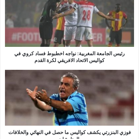
ئ
ي
س
ا
ل
ج
ا
م
ع
رئيس الجامعة المغربية: نواجه اخطبوط فساد كروي في
ة
كواليس الاتحاد الافريقي لكرة القدم
ا
ل
ف
م
و
غ
ز
ر
ي
ب
ا
ي
ل
ة
ب
:
ن
ن
ز
و
ر
فوزي البنزرتي يكشف كواليس ما حصل في النهائي والخلافات
ا
ت
والمناوشات