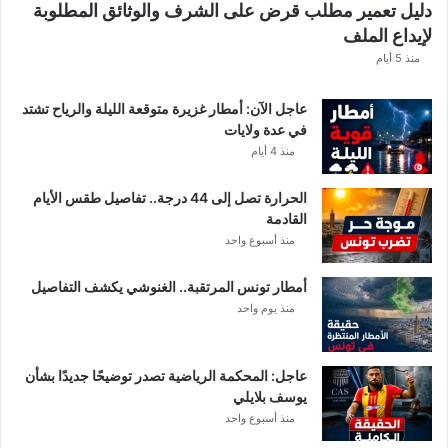
دليل تعمير مطلب قرض على الشرف والوثائق المطلوبة
ه
لإيداع الملف
ذ
ه
منذ 5 أيام
ق
ي
عاجل الآن: أمطار غزيرة متوقعة الليلة والرياح تشتد
م
في عدة ولايات
ة
منذ 4 أيام
ا
ل
الحرارة تصل إلى 44 درجة.. تفاصيل طقس الأيام
م
القادمة
ن
منذ أسبوع واحد
ح
ة
أمطار تونس المرتقبة.. الغنوشي يكشف التفاصيل
ب
منذ يوم واحد
ع
د
ا
ل
عاجل: المحكمة الرياضية تصدر توضيحًا جديدًا بشأن
ت
يوسف بلايلي
ر
منذ أسبوع واحد
ف