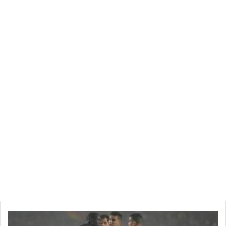
للقوى السياسية للمزيد من السيطرة على الشباب، وخير دليل أن
شيئا لم يتغير عندما وضعت الأحزاب السياسية ممثلين لها من
الشباب في المجالس البلدية، لأن هدفها ليس إشراك 8 بل هو مجرد
أداة وإضفاء مشروعية شكلية كاذبة
ر