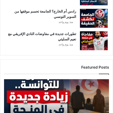
ة
ا
ا
ت
ل
رادس أم الخارج؟ الجامعة تحسم موقفها من
ق
السوبر التونسي
د
منذ يوم واحد
م
تطورات جديدة في مفاوضات النادي الإفريقي مع
نعيم السليتي
منذ يوم واحد
Featured Posts
ز
ي
ا
د
ة
ج