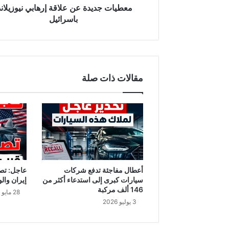
د
معطيات جديدة عن علاقة إرهابي نيوزيلاند
ة
باسرائيل
ع
ن
ع
ل
ا
مقالات ذات صلة
ق
ة
إ
ر
ه
ا
ب
ي
ن
أعطال مفاجئة تدفع شركات
عاجل: تص
ي
سيارات كبرى إلى استدعاء أكثر من
إيران والو
و
146 ألف مركبة
28 مايو 2026
ز
3 يوليو 2026
ي
ل