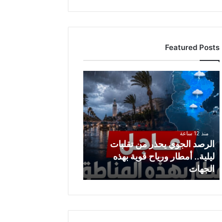
Featured Posts
ا
ل
ر
ص
د
ا
منذ 12 ساعة
ل
الرصد الجوي يحذر من تقلبات
ج
ليلية.. أمطار ورياح قوية بهذه
و
الجهات
ي
ي
ح
ذ
ر
م