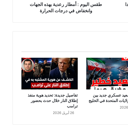
ا
أ
طقس اليوم : أمطار رعدية بهذه الجهات
م
وانخفاض في درجات الحرارة
ط
ا
ر
ر
ع
د
ي
ة
ب
ه
ذ
ه
ا
ل
عيد عسكري جديد بين
تفاصيل جديدة: تحديد هوية منفذ
ج
لايات المتحدة في الخليج
إطلاق النار خلال حدث بحضور
ه
ترامب
ا
26 أبريل 2026
ت
و