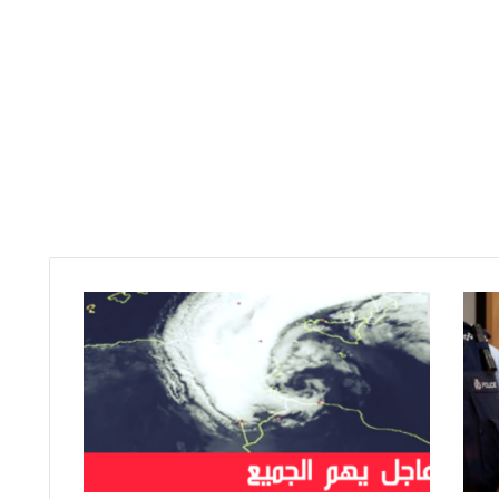
ط
ق
س
ا
ل
ي
و
م
: