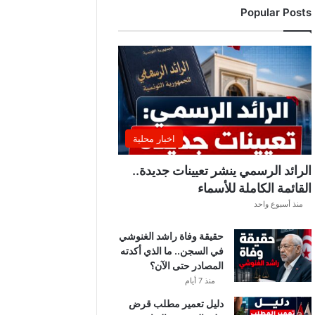
Popular Posts
ن
ت
ق
ل
ب
ا
ت
ل
ي
اخبار محلية
ل
ي
الرائد الرسمي ينشر تعيينات جديدة..
ة
القائمة الكاملة للأسماء
.
منذ أسبوع واحد
.
أ
حقيقة وفاة راشد الغنوشي
م
في السجن.. ما الذي أكدته
ط
المصادر حتى الآن؟
ا
ر
منذ 7 أيام
و
دليل تعمير مطلب قرض
ر