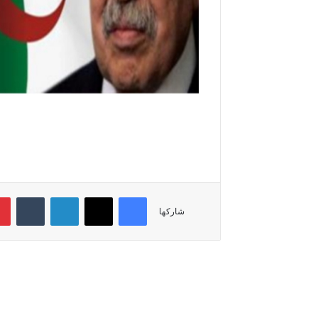
فيسبوك
‫X
لينكدإن
‏Tumblr
شاركها