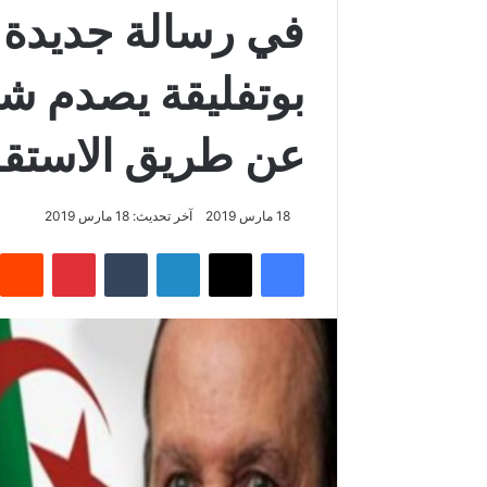
في رسالة جديدة ل
بوتفليقة يصدم شع
عن طريق الاستقا
18 مارس 2019
آخر تحديث: 18 مارس 2019
فيسبوك
‫X
لينكدإن
‏Tumblr
بينتيريست