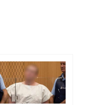
م
ع
ط
ي
ا
ت
ج
د
ي