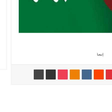
إتبعنا
بينتيريست
‏Reddit
‏VKontakte
Odnoklassniki
‫Pocket
مشاركة عبر البريد
طباعة