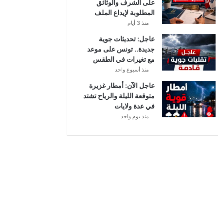
على الشرف والوثائق
ي
المطلوبة لإيداع الملف
ا
منذ 3 أيام
ح
ق
عاجل: تحديثات جوية
و
جديدة.. تونس على موعد
ي
مع تغيرات في الطقس
ة
منذ أسبوع واحد
ب
عاجل الآن: أمطار غزيرة
ه
متوقعة الليلة والرياح تشتد
ذ
في عدة ولايات
ه
منذ يوم واحد
ا
ل
ج
ه
ا
ت