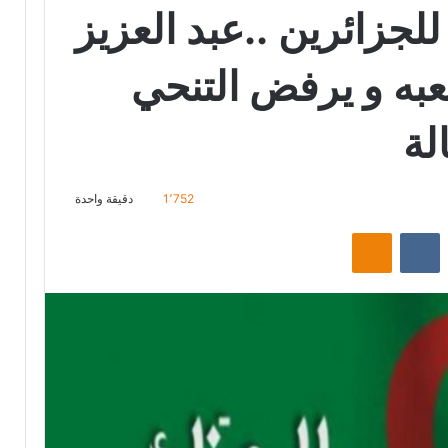
لجزائرين ..عبد العزيز
به و يرفض التنحي
لة
1٬752
دقيقة واحدة
‏Reddit
‏VKontakte
Odnoklassniki